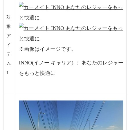
対
象
ア
イ
※画像はイメージです。
テ
INNO(イノー キャリア)
：
あなたのレジャー
ム
1
をもっと快適に