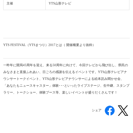
主催
YTS山形テレビ
YTS FESTIVAL（YTSまつり）2017とは（ 開催概要より抜粋）
一昨年に開局45周年を迎え、来る50周年に向けて、今回テレビから飛び出し、県民の
みなさまと直接ふれあい、日ごろの感謝を伝えるイベントです。YTS山形テレビアナ
ウンサートークイベント、YTS山形テレビアナウンサーによる絵本読み聞かせ会、
「あなたもニュースキャスター」体験･･･といったライブステージ、生中継、スタンプ
ラリー、トークショー、体験ブース等、楽しいイベントが盛りだくさんです！
シェア