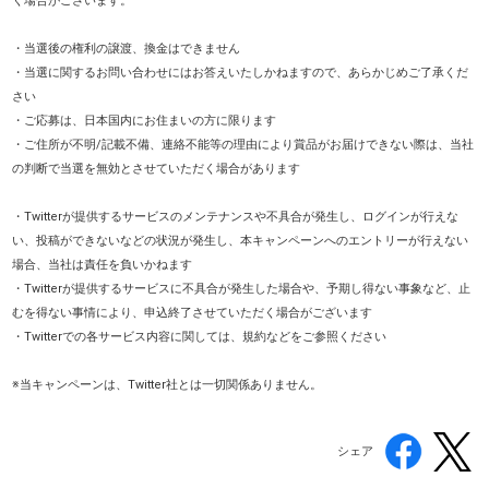
く場合がございます。
・当選後の権利の譲渡、換金はできません
・当選に関するお問い合わせにはお答えいたしかねますので、あらかじめご了承くだ
さい
・ご応募は、日本国内にお住まいの方に限ります
・ご住所が不明/記載不備、連絡不能等の理由により賞品がお届けできない際は、当社
の判断で当選を無効とさせていただく場合があります
・Twitterが提供するサービスのメンテナンスや不具合が発生し、ログインが行えな
い、投稿ができないなどの状況が発生し、本キャンペーンへのエントリーが行えない
場合、当社は責任を負いかねます
・Twitterが提供するサービスに不具合が発生した場合や、予期し得ない事象など、止
むを得ない事情により、申込終了させていただく場合がございます
・Twitterでの各サービス内容に関しては、規約などをご参照ください
※当キャンペーンは、Twitter社とは一切関係ありません。
シェア