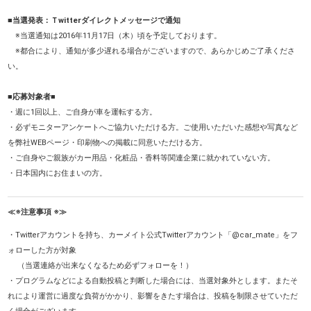
■当選発表：Ｔwitterダイレクトメッセージで通知
※当選通知は2016年11月17日（木）頃を予定しております。
※都合により、通知が多少遅れる場合がございますので、あらかじめご了承くださ
い。
■応募対象者■
・週に1回以上、ご自身が車を運転する方。
・必ずモニターアンケートへご協力いただける方。ご使用いただいた感想や写真など
を弊社WEBページ・印刷物への掲載に同意いただける方。
・ご自身やご親族がカー用品・化粧品・香料等関連企業に就かれていない方。
・日本国内にお住まいの方。
≪※注意事項 ※≫
・Twitterアカウントを持ち、カーメイト公式Twitterアカウント「@car_mate」をフ
ォローした方が対象
（当選連絡が出来なくなるため必ずフォローを！）
・プログラムなどによる自動投稿と判断した場合には、当選対象外とします。またそ
れにより運営に過度な負荷がかかり、影響をきたす場合は、投稿を制限させていただ