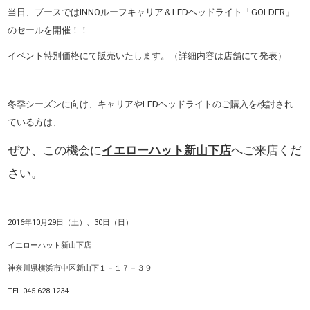
当日、ブースではINNOルーフキャリア＆LEDヘッドライト「GOLDER」
のセールを開催！！
イベント特別価格にて販売いたします。（詳細内容は店舗にて発表）
冬季シーズンに向け、キャリアやLEDヘッドライトのご購入を検討され
ている方は、
ぜひ、この機会に
イエローハット新山下店
へご来店くだ
さい。
2016年10月29日（土）、30日（日）
イエローハット新山下店
神奈川県横浜市中区新山下１－１７－３９
TEL
045-628-1234