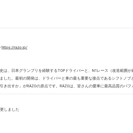
O
https://razo.jp/
Oの歴史は、日本グランプリを経験するTOPドライバーと、N1レース（改造範
ました。最初の開発は、ドライバーと車の最も重要な接点であるシフトノブ
引き出すか」がRÄZOの原点です。RÄZOは、皆さんの愛車に最高品質のパ
に変更しました