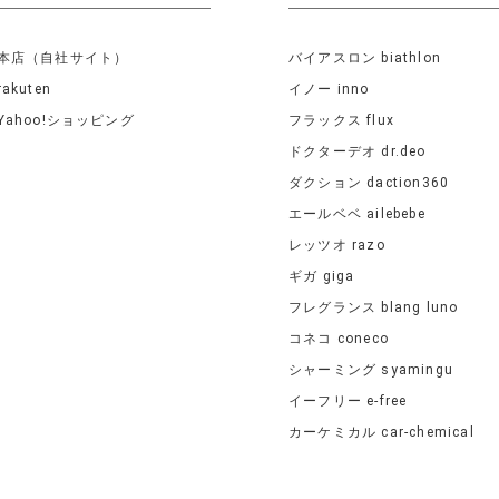
本店（自社サイト）
バイアスロン biathlon
rakuten
イノー inno
Yahoo!ショッピング
フラックス flux
ドクターデオ dr.deo
ダクション daction360
エールベベ ailebebe
レッツオ razo
ギガ giga
フレグランス blang luno
コネコ coneco
シャーミング syamingu
イーフリー e-free
カーケミカル car-chemical