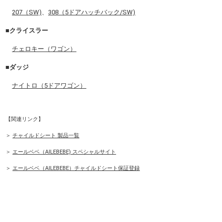
207（SW)
、
308（5ドアハッチバック/SW)
■クライスラー
チェロキー（ワゴン）
■ダッジ
ナイトロ（5ドアワゴン）
【関連リンク】
＞
チャイルドシート 製品一覧
＞
エールベベ（AILEBEBE) スペシャルサイト
＞
エールベベ（AILEBEBE）チャイルドシート保証登録