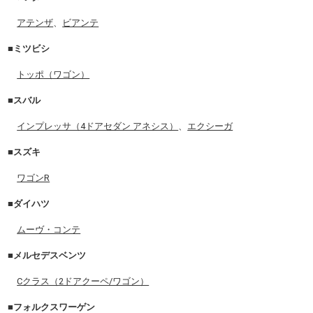
アテンザ
、
ビアンテ
■ミツビシ
トッポ（ワゴン）
■スバル
インプレッサ（4ドアセダン アネシス）
、
エクシーガ
■スズキ
ワゴンR
■ダイハツ
ムーヴ・コンテ
■メルセデスベンツ
Cクラス（2ドアクーペ/ワゴン）
■フォルクスワーゲン