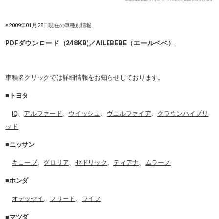
※2009年01月28日現在の車種別情報
PDFダウンロード（248KB)／AILEBEBE（エールベベ）
車種名クリックでは詳細情報をお知らせしております。
■トヨタ
IQ
、
アルファード
、
ウイッシュ
、
ヴェルファイア
、
クラウンハイブリ
ッド
■ニッサン
キューブ
、
グロリア
、
セドリック
、
ティアナ
、
ムラーノ
■ホンダ
オデッセイ
、
フリード
、
ライフ
■マツダ