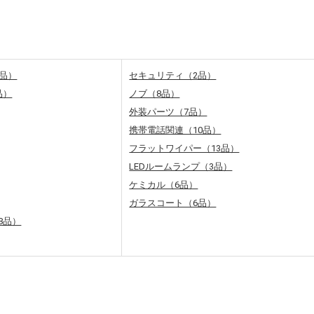
2品）
セキュリティ（2品）
品）
ノブ（8品）
外装パーツ（7品）
携帯電話関連（10品）
フラットワイパー（13品）
LEDルームランプ（3品）
ケミカル（6品）
ガラスコート（6品）
8品）