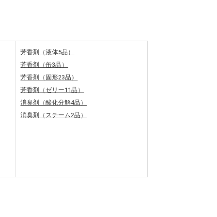
芳香剤（液体5品）
芳香剤（缶3品）
芳香剤（固形23品）
芳香剤（ゼリー11品）
消臭剤（酸化分解4品）
消臭剤（スチーム2品）