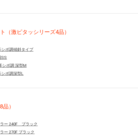
ト（激ピタッシリーズ4品）
ー革シボ調傾斜タイプ
調SS
 革シボ調 深型M
 革シボ調深型L
8品）
ラー 240F ブラック
ラー 270F ブラック