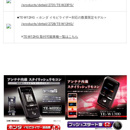
/products/detail/2731/TE-W23PS/
■TE-W12HG ＜ホンダ イモビライザー対応の数量限定モデル＞
/products/detail/2728/TE-W12HG/
※
TE-W12HG 取付可能車種一覧はこちら