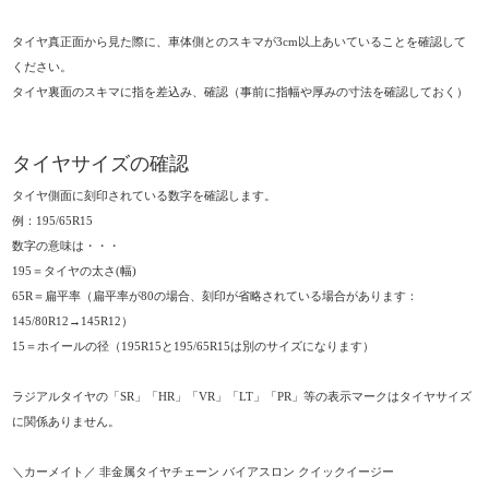
タイヤ真正面から見た際に、車体側とのスキマが3cm以上あいていることを確認して
ください。
タイヤ裏面のスキマに指を差込み、確認（事前に指幅や厚みの寸法を確認しておく）
タイヤサイズの確認
タイヤ側面に刻印されている数字を確認します。
例：195/65R15
数字の意味は・・・
195＝タイヤの太さ(幅)
65R＝扁平率（扁平率が80の場合、刻印が省略されている場合があります：
145/80R12→145R12）
15＝ホイールの径（195R15と195/65R15は別のサイズになります）
ラジアルタイヤの「SR」「HR」「VR」「LT」「PR」等の表示マークはタイヤサイズ
に関係ありません。
＼カーメイト／ 非金属タイヤチェーン バイアスロン クイックイージー