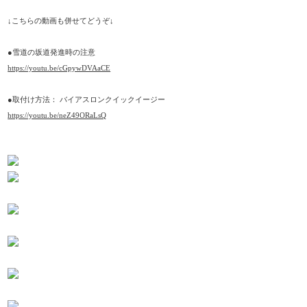
↓こちらの動画も併せてどうぞ↓
●雪道の坂道発進時の注意
https://youtu.be/cGpywDVAaCE
●取付け方法： バイアスロンクイックイージー
https://youtu.be/neZ49ORaLsQ