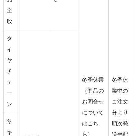
全
般
タ
イ
ヤ
チ
冬季休業
冬季休
ェ
（商品の
業中の
ー
お問合せ
ご注文
ン
について
分より
冬
は
こち
順次発
キ
ら
）
送手配