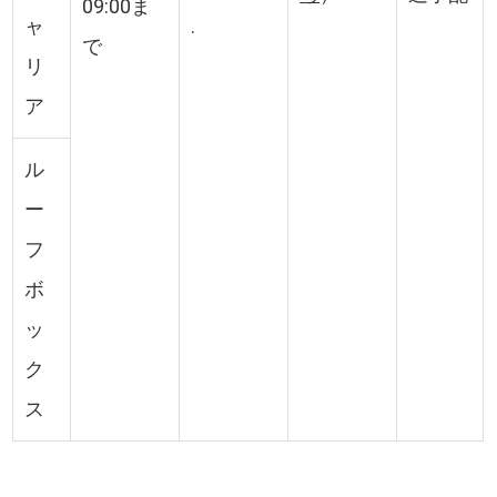
09:00ま
ャ
.
で
リ
ア
ル
ー
フ
ボ
ッ
ク
ス