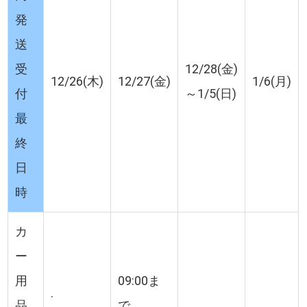
発
送
受
12/28(金)
12/26(木)
12/27(金)
1/6(月)
付
～1/5(日)
最
終
日
時
カ
ー
用
09:00ま
.
品
で