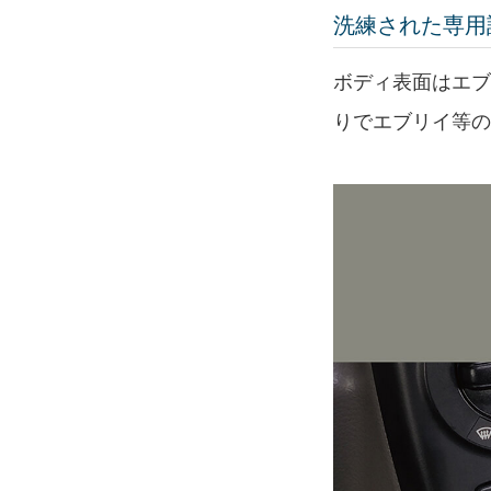
洗練された専用
ボディ表面はエブ
りでエブリイ等