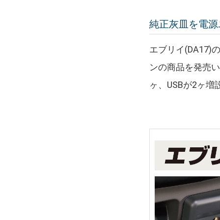
純正灰皿を電源ユ
エブリイ(DA1
ンの商品を発売い
ヶ、USBが2ヶ