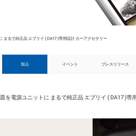
るで純正品 エブリイ ( DA17 )専用設計 カーアクセサリー
製品
イベント
プレスリリース
を電源ユニットに まるで純正品 エブリイ ( DA17 )