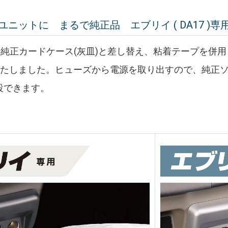
ニットに まるで純正品 エブリイ ( DA17 )専
7)の純正カードケース(灰皿)と差し替え、粘着テープを
たしました。ヒューズから電源を取り出すので、純正ソ
増設できます。