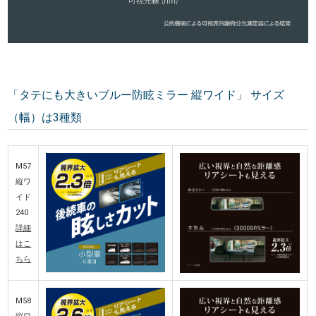
「タテにも大きいブルー防眩ミラー 縦ワイド」 サイズ
（幅）は3種類
M57
縦ワ
イド
240
詳細
はこ
ちら
M58