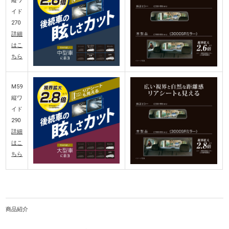
縦ワ
イド
270
詳細
はこ
ちら
M59
縦ワ
イド
290
詳細
はこ
ちら
商品紹介