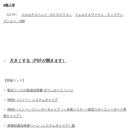
■輸入車
12/19～
メルセデスベンツ・Cクラスワゴン
、
フォルクスワーゲン・ティグアン
、
プジョー・308
大きくする（PDFが開きます）
＞
【関連リンク】
＞
取付フックの取扱説明書 ダウンロード ページ
＞
INNO（イノー） システムキャリア
＞
INNO（イノー）ウインターキャリア（＝本体とステｰ一体型スキースノーボード専
用キャリア）
＞
車種別適合検索ページ（システムキャリア）版