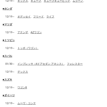
12/19～
キックス
、
キューブ
、
キューブキュービック
、
ムラーノ
、
■ホンダ
12/19～
オデッセイ
、
フリード
、
ライフ
■マツダ
12/19～
アテンザ
、
AZワゴン
■ミツビシ
12/19～
トッポ（ワゴン）
■スバル
01/30～
インプレッサ（4ドアセダン アネシス）
、
フォレスター
12/19～
デックス
■スズキ
12/19～
ワゴンR
■ダイハツ
12/19～
ムーヴ・コンテ