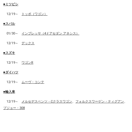
■ミツビシ
12/19～
トッポ（ワゴン）
■スバル
01/30～
インプレッサ（4ドアセダン アネシス）
12/19～
デックス
■スズキ
12/19～
ワゴンR
■ダイハツ
12/19～
ムーヴ・コンテ
■輸入車
12/19～
メルセデスベンツ・Cクラスワゴン
、
フォルクスワーゲン・ティグアン
、
プジョー・308