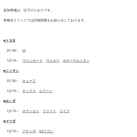
追加車種は、以下のとおりです。
車種名クリックでは詳細情報をお知らせしております。
■トヨタ
01/30～
IQ
12/19～
ヴァンガード
、
ヴォルツ
、
カローラルミオン
■ニッサン
01/30～
キューブ
12/19～
キックス
、
ムラーノ
■ホンダ
12/19～
オデッセイ
、
フリード
、
ライフ
■マツダ
12/19～
アテンザ
、
AZワゴン