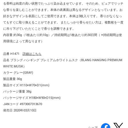
る香料は純度の高い状態でたっぷり染み込ませています。 そのため、ピュアでリッチ
な香りを楽しむことができます。本体の表裏面は異なるデザインとなっています。お
好きなデザインを表面にしてご使用できます。本体は3枚入りです。 香りがなくなっ
てもすぐに取り換えることができます。 またしっかり香らせたい方は、複数枚を一度
に吊り下げていただくことで香りを調整できます。
内容量 約30g（1枚あたり約10g）／持続期間は1枚あたり約30日間（ ※持続期間は使
用環境によって異なります）
品番 H1471
詳細はこちら
品名 ブラング ハンギング プレミアムホワイトムスク（BLANG HANGING PREMIUM
WHITE MUSK）
カラー グレー(GRAY)
製品重量 30g
製品サイズ H110×W70×D1(mm)
パッケージ重量 38g
パッケージサイズ H180×W90×D15(mm)
JANコード 4973007313670
発売日 2020年03月10日
シェア