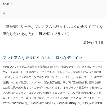
お知らせ
IR
【新発売】リッチなプレミアムホワイトムスクの香りで 空間を
満たしたい あなたに｜BLANG（ブラング）
2020年4月13日
プレミアムな香りに相応しい、特別なデザイン
他のBLANGアイテムとは異なる雰囲気を纏った、特別なデザイン。 落ち着いたクール
グレーを基調とし、香りのコンセプトである「プレミアム」を演出しながらも普段使
いに適したカジュアルでシンプルなデザインに仕上げました。 それはユーザーの方の
使用シーンまで想定し、スプレー、置き型芳香剤、吊り下げ芳香剤を同じ空間で使用
した際に統一感が出るようにデザインしています。 またブランド発足時から変わらな
い品格のあるブランドロゴとそれと相反するエフォートレスな手書きの"BALNG"を組
み合わせることで、時代と共に変化していくBLANGの在り方を表現しています。 そし
て"TOKYO"の文字には、特別な年に相応しい、特別なBLANGを作り出すために最重要