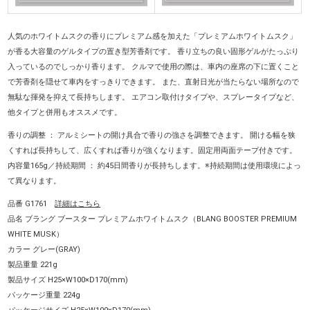
人気のホワイトムスクの香りにプレミアム感を加えた「プレミアムホワイトムスク」
が香る大容量のゲルタイプの置き型芳香剤です。 香り立ちの良い固形ゲルがたっぷり
入っているのでしっかり香ります。 クルマで使用の際は、車内の座席の下に置くこと
で芳香剤を隠せて車内をすっきりできます。 また、直射日光が当たらない場所なので
無駄な揮発を抑えて長持ちします。 エアコン取付けタイプや、スプレータイプなど、
他タイプと併用もオススメです。
香りの調整 ： アルミシートの開け具合で香りの強さを調整できます。 開ける幅を狭
くすれば長持ちして、広くすれば香りが強くなります。固定用両面テープ付きです。
内容量165g／持続期間 ： 約45日間香りが長持ちします。※持続期間は使用環境によっ
て異なります。
品番 G1761
詳細はこちら
品名 ブラング ブースター プレミアムホワイトムスク（BLANG BOOSTER PREMIUM
WHITE MUSK）
カラー グレー(GRAY)
製品重量 221g
製品サイズ H25×W100×D170(mm)
パッケージ重量 224g