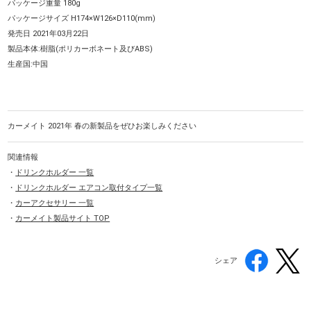
パッケージ重量 180g
パッケージサイズ H174×W126×D110(mm)
発売日 2021年03月22日
製品本体:樹脂(ポリカーボネート及びABS)
生産国:中国
カーメイト 2021年 春の新製品をぜひお楽しみください
関連情報
・
ドリンクホルダー 一覧
・
ドリンクホルダー エアコン取付タイプ一覧
・
カーアクセサリー 一覧
・
カーメイト製品サイト TOP
シェア