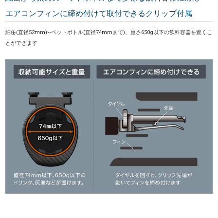
エアコンフィンに締め付けて取付できるクリップ付属
細缶(直径52mm)~ペットボトル(直径74mmまで)、重さ650g以下の飲料容器を置くこ
とができます