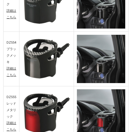
ク
詳細は
こちら
DZ554
ブラッ
クメッ
キ
詳細は
こちら
DZ555
レッド
メタリ
ック
詳細は
こちら