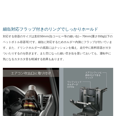
細缶対応フラップ付きのリングでしっかりホールド
対応する容器のサイズは直径50mm(缶コーヒー等の細い缶)～70mm(重さ550g以下の
ペットボトル容器等)です。細缶に対応するためホルダー内側にフラップが付いていま
す。また、ドリンクホルダーの底面にはクッションを備え、走行中に飲料容器がガタ
ついたりするのを防ぎます。また空になった細い空き缶を置いておいても、運転中に
気になるカタカタ音を軽減する効果もあります。