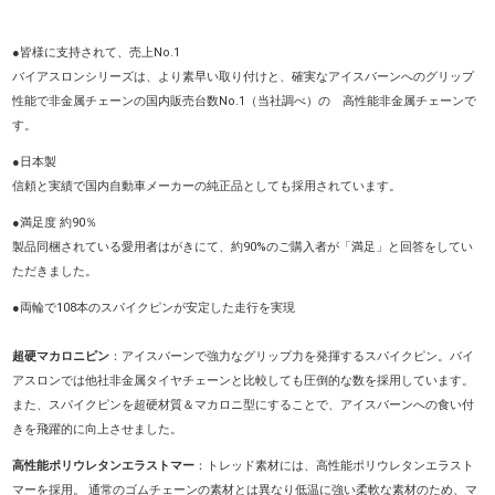
●皆様に支持されて、売上No.1
バイアスロンシリーズは、より素早い取り付けと、確実なアイスバーンへのグリップ
性能で非金属チェーンの国内販売台数No.1（当社調べ）の 高性能非金属チェーンで
す。
●日本製
信頼と実績で国内自動車メーカーの純正品としても採用されています。
●満足度 約90％
製品同梱されている愛用者はがきにて、約90%のご購入者が「満足」と回答をしてい
ただきました。
●両輪で108本のスパイクピンが安定した走行を実現
超硬マカロニピン
：アイスバーンで強力なグリップ力を発揮するスパイクピン。バイ
アスロンでは他社非金属タイヤチェーンと比較しても圧倒的な数を採用しています。
また、スパイクピンを超硬材質＆マカロニ型にすることで、アイスバーンへの食い付
きを飛躍的に向上させました。
高性能ポリウレタンエラストマー
：
トレッド素材には、高性能ポリウレタンエラスト
マーを採用。 通常のゴムチェーンの素材とは異なり低温に強い柔軟な素材のため、マ