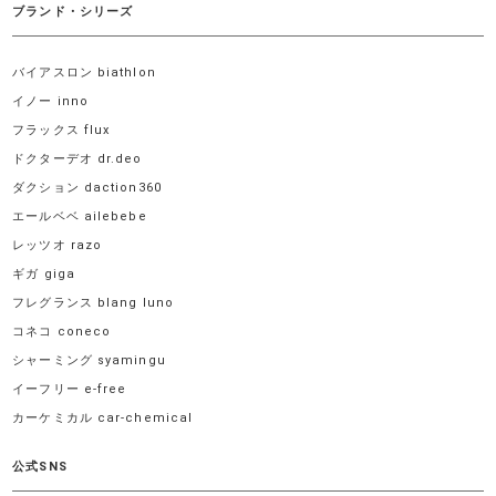
ブランド・シリーズ
バイアスロン biathlon
イノー inno
フラックス flux
ドクターデオ dr.deo
ダクション daction360
エールベベ ailebebe
レッツオ razo
ギガ giga
フレグランス blang luno
コネコ coneco
シャーミング syamingu
イーフリー e-free
カーケミカル car-chemical
公式SNS