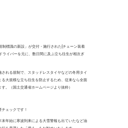
規制標識の新設」が交付・施行された[チェーン装着
ドライバーを元に、数日間に及ぶ立ち往生が相次ぎ
施される規制で、スタッドレスタイヤなどの冬用タイ
よる大規模な立ち往生を防止するため、従来なら全面
ます。（国土交通省ホームページより抜粋）
。
要チェックです！
や年末年始に寒波到来による大雪警報も出ていたなど油