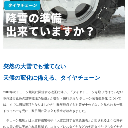
突然の大雪でも慌てない
天候の変化に備える、タイヤチェーン
2018年のチェーン規制に関連する改正に伴い、「タイヤチェーンを取り付けていない
車両通行止めの規制標識の新設」が交付・施行された[チェーン装着義務化]について
は、すでに周知事項となりましたが、昨年時点でも対策が十分でないと見られる一部
ドライバーを元に、数日間に及ぶ立ち往生が相次ぎました。
「チェーン規制」は大雪特別警報や「大雪に対する緊急発表」が出されるような異例
の大雪の時に実施される規制で、スタッドレスタイヤなどの冬用タイヤでもタイヤチ