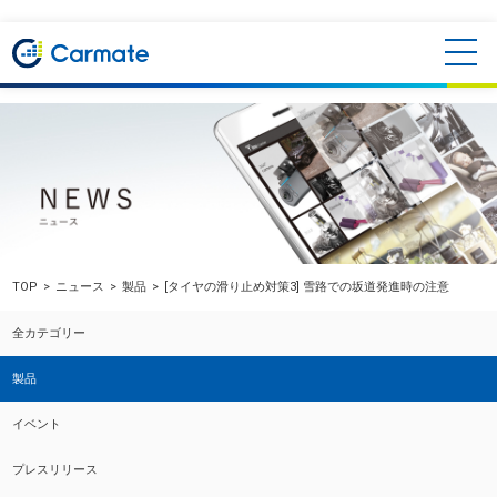
TOP
ニュース
製品
[タイヤの滑り止め対策3] 雪路での坂道発進時の注意
全カテゴリー
製品
イベント
プレスリリース