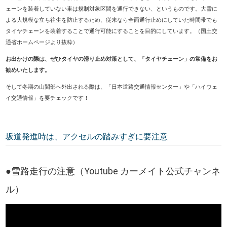
ェーンを装着していない車は規制対象区間を通行できない、というものです。大雪に
よる大規模な立ち往生を防止するため、従来なら全面通行止めにしていた時間帯でも
タイヤチェーンを装着することで通行可能にすることを目的にしています。（国土交
通省ホームページより抜粋）
お出かけの際は、ぜひタイヤの滑り止め対策として、「タイヤチェーン」の常備をお
勧めいたします。
そして冬期の山間部へ外出される際は、「日本道路交通情報センター」や「ハイウェ
イ交通情報」を要チェックです！
坂道発進時は、アクセルの踏みすぎに要注意
●雪路走行の注意（Youtube カーメイト公式チャンネ
ル）