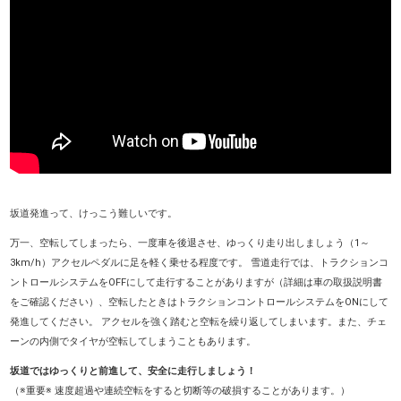
坂道発進って、けっこう難しいです。
万一、空転してしまったら、一度車を後退させ、ゆっくり走り出しましょう（1～
3km/h）アクセルペダルに足を軽く乗せる程度です。 雪道走行では、トラクションコ
ントロールシステムをOFFにして走行することがありますが（詳細は車の取扱説明書
をご確認ください）、空転したときはトラクションコントロールシステムをONにして
発進してください。 アクセルを強く踏むと空転を繰り返してしまいます。また、チェ
ーンの内側でタイヤが空転してしまうこともあります。
坂道ではゆっくりと前進して、安全に走行しましょう！
（※重要※ 速度超過や連続空転をすると切断等の破損することがあります。）