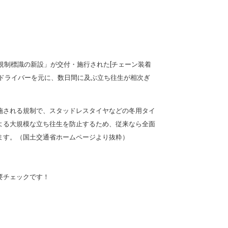
規制標識の新設」が交付・施行された[チェーン装着
ドライバーを元に、数日間に及ぶ立ち往生が相次ぎ
施される規制で、スタッドレスタイヤなどの冬用タイ
よる大規模な立ち往生を防止するため、従来なら全面
ます。（国土交通省ホームページより抜粋）
。
要チェックです！