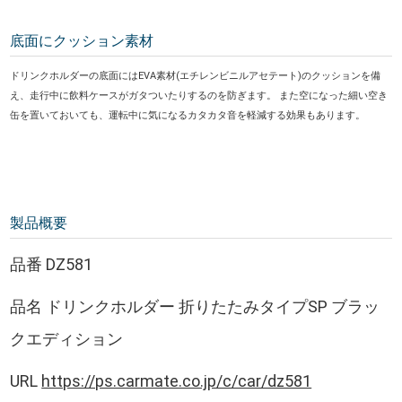
底面にクッション素材
ドリンクホルダーの底面にはEVA素材(エチレンビニルアセテート)のクッションを備
え、走行中に飲料ケースがガタついたりするのを防ぎます。 また空になった細い空き
缶を置いておいても、運転中に気になるカタカタ音を軽減する効果もあります。
製品概要
品番 DZ581
品名 ドリンクホルダー 折りたたみタイプSP ブラッ
クエディション
URL
https://ps.carmate.co.jp/c/car/dz581