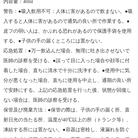
内容量
：40ml
警告
：●吸入飲用不可：人体に害があるので飲まない。●吸
入すると人体に害があるので通気の良い所で作業する。●
皮フの弱い人は、かぶれる恐れがあるので保護手袋を使用
する。●子供の手の届くところには置かない。
応急処置
：●万一飲込んだ場合、無理に吐き出させないで
医師の診察を受ける。●誤って目に入った場合や顔等に付
着した場合、直ちに清水で十分に洗浄する。●使用中に気
分が悪くなった場合、直ちに使用を中止し、通期の良い所
で安静にする。上記の応急処置を行った後、状態が回復し
ない場合は、医師の診察を受ける。
保管及び廃棄方法
：●保管の際は、子供の手の届く所、直
射日光の当たる所、温度が40℃以上の所（トランク等）、
凍結する所には置かない。●容器は密栓し、液漏れを防ぐ