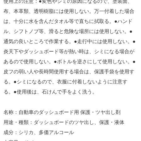
使用上の注意：
●変色やシミの原因になるので、塗装面、
布、本革類、透明樹脂には使用しない。万一付着した場合
は、十分に水を含んだタオル等で直ちに拭取る。●ハンド
ル、シフトノブ等、滑ると危険な場所には使用しない。●
通気の良いところで作業する。●走行中には使用しない。●
炎天下やダッシュボード等が熱い時は、シミになる場合が
あるので使用しない。●ボトルを逆さにして使用しない。●
皮フの弱い人や長時間使用する場合は、保護手袋を使用す
る。●シミになるので、衣服に付着しないように注意す
る。●使用後は、石けんで手をよく洗う。
名称：
自動車のダッシュボード用 保護・ツヤ出し剤
用途
・種類：ダッシュボードのツヤ出し、保護・液体
成分
：シリカ、多価アルコール