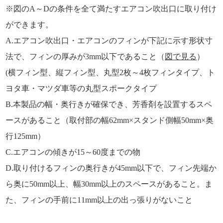
※図のA～Dの条件を全て満たすエアコン吹出口に取り付け
ができます。
A.エアコン吹出口・エアコンのフィンが下記に示す形状寸
法で、フィンの厚みが3mm以下であること（
図で見る
）
(横フィン型、縦フィン型、丸型2枚～4枚フィンタイプ、ト
ヨタ車・マツダ車等の丸型スポークタイプ
B.本製品の幅・奥行きが確保でき、芳香剤を設置するスペ
ースがあること（取付部の幅62mm×スタンド側幅50mm×奥
行125mm）
C.エアコンの傾きが15～60度までの物
D.取り付けるフィンの奥行きが45mm以下で、フィン先端か
ら奥に50mm以上、幅30mm以上のスペースがあること。ま
た、フィンの手前に11mm以上の出っ張りがないこと