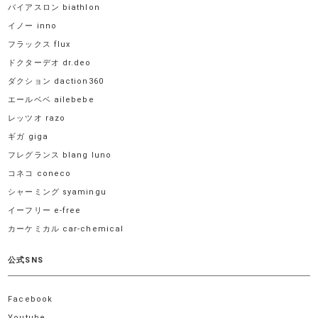
バイアスロン biathlon
イノー inno
フラックス flux
ドクターデオ dr.deo
ダクション daction360
エールベベ ailebebe
レッツオ razo
ギガ giga
フレグランス blang luno
コネコ coneco
シャーミング syamingu
イーフリー e-free
カーケミカル car-chemical
公式SNS
Facebook
Youtube