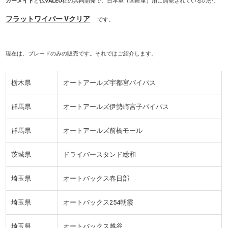
カーメイト
と仏
VALEO
社の共同開発で、日本車（国産車）用に開発されているのが、
フラットワイパー Vクリア
です。
現在は、ブレードのみの販売です。それではご紹介します。
栃木県
オートアールズ宇都宮バイパス
群馬県
オートアールズ伊勢崎宮子バイパス
群馬県
オートアールズ前橋モール
茨城県
ドライバースタンド総和
埼玉県
オートバックス春日部
埼玉県
オートバックス254朝霞
埼玉県
オートバックス越谷