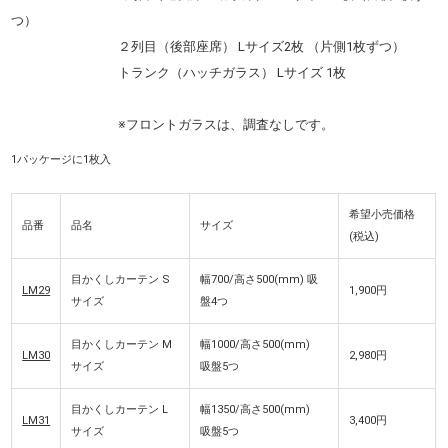
つ）
２列目（後部座席） Lサイズ2枚 （片側1枚ずつ）
トランク（ハッチガラス） Lサイズ 1枚
※フロントガラスは、調査なしです。
1パッケージに1枚入
希望小売価格
品番
品名
サイズ
(税込)
目かくしカーテン S
幅700/高さ500(mm) 吸
LM29
1,900円
サイズ
盤4つ
目かくしカーテン M
幅1000/高さ500(mm)
LM30
2,980円
サイズ
吸盤5つ
目かくしカーテン L
幅1350/高さ500(mm)
LM31
3,400円
サイズ
吸盤5つ