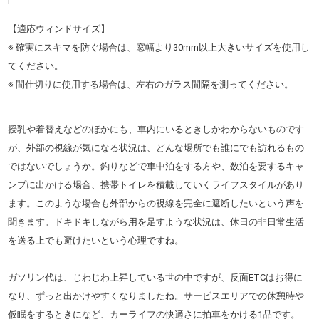
【適応ウィンドサイズ】
※ 確実にスキマを防ぐ場合は、窓幅より30mm以上大きいサイズを使用し
てください。
※ 間仕切りに使用する場合は、左右のガラス間隔を測ってください。
授乳や着替えなどのほかにも、車内にいるときしかわからないものです
が、外部の視線が気になる状況は、どんな場所でも誰にでも訪れるもの
ではないでしょうか。釣りなどで車中泊をする方や、数泊を要するキャ
ンプに出かける場合、
携帯トイレ
を積載していくライフスタイルがあり
ます。このような場合も外部からの視線を完全に遮断したいという声を
聞きます。ドキドキしながら用を足すような状況は、休日の非日常生活
を送る上でも避けたいという心理ですね。
ガソリン代は、じわじわ上昇している世の中ですが、反面ETCはお得に
なり、ずっと出かけやすくなりましたね。サービスエリアでの休憩時や
仮眠をするときになど、カーライフの快適さに拍車をかける1品です。