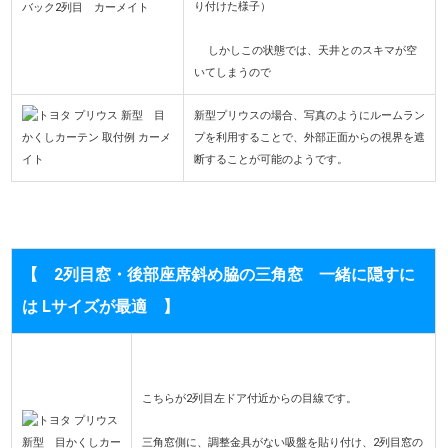
り付けた様子）
しかしこの状態では、天井とのスキマが空
いてしまうので
新型プリウスの場合、写真のようにルームラン
プを利用することで、外部正面からの視界を遮
断することが可能のようです。
【 2列目窓・後部座席斜め脇の三角窓 一緒に隠すに
は Lサイズが最適 】
こちらが2列目左ドア付近からの目線です。
三角窓側に、調整金具がない吸盤を貼り付け、2列目窓の