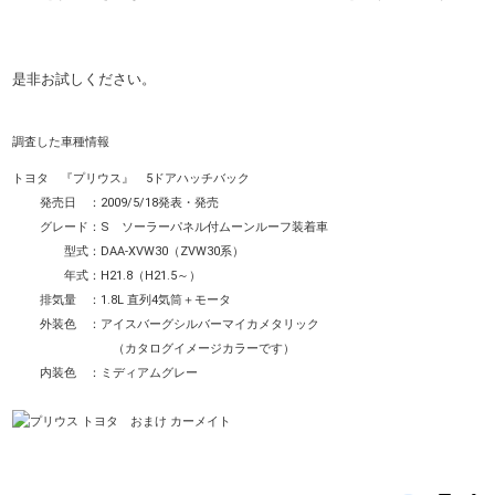
是非お試しください。
調査した車種情報
トヨタ 『プリウス』 5ドアハッチバック
発売日 ：2009/5/18発表・発売
グレード：S ソーラーパネル付ムーンルーフ装着車
型式：DAA-XVW30（ZVW30系）
年式：H21.8（H21.5～）
排気量 ：1.8L 直列4気筒＋モータ
外装色 ：アイスバーグシルバーマイカメタリック
（カタログイメージカラーです）
内装色 ：ミディアムグレー