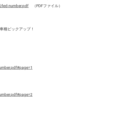
d/led-number.pdf
（PDFファイル）
追加車種ピックアップ！
number.pdf#page=1
number.pdf#page=2