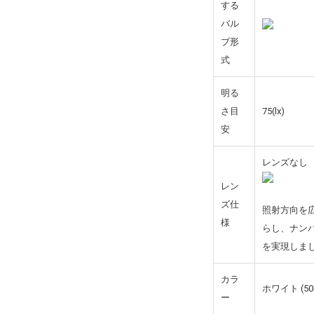
する
バル
ブ形
式
明る
さ目
75(lx)
安
レンズなし
レン
ズ仕
照射方向を
様
らし、ナン
を実現しま
カラ
ホワイト (5
ー