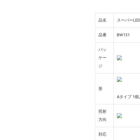
品名
スーパーLE
品番
BW131
パッ
ケー
ジ
形
Aタイプ 1
照射
方向
対応