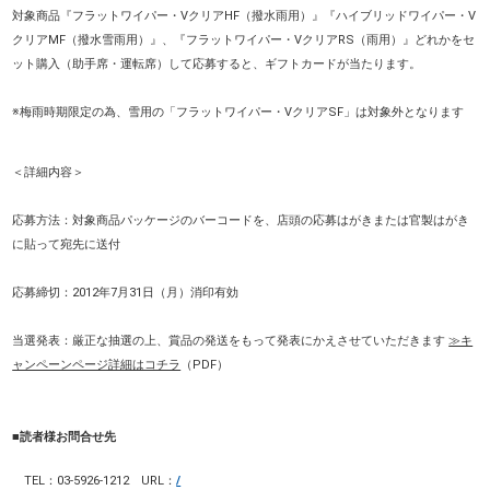
対象商品『フラットワイパー・VクリアHF（撥水雨用）』『ハイブリッドワイパー・V
クリアMF（撥水雪雨用）』、『フラットワイパー・VクリアRS（雨用）』どれかをセ
ット購入（助手席・運転席）して応募すると、ギフトカードが当たります。
※梅雨時期限定の為、雪用の「フラットワイパー・VクリアSF」は対象外となります
＜詳細内容＞
応募方法：対象商品パッケージのバーコードを、店頭の応募はがきまたは官製はがき
に貼って宛先に送付
応募締切：2012年7月31日（月）消印有効
当選発表：厳正な抽選の上、賞品の発送をもって発表にかえさせていただきます
≫キ
ャンペーンページ詳細はコチラ
（PDF）
■読者様お問合せ先
TEL
：03-5926-1212
URL
：
/