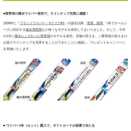
■雨専用の撥水ワイパー発売で、ラインナップ充実に感謝！
2008年に『
フラットワイパー・VクリアRF
』の誕生以降、
雪用、雨用
、1本でオールシ
ーズン対応する
撥水雪雨用
など様々なモデルを発売してまいりました。そして、今年
の2月に
撥水にこだわった雨専用
のモデルを発売。店舗の皆さま、ご愛用者の皆さまの
お陰でラインナップを充実することができたことに感謝し、プレゼントキャンペーン
を実施いたします。
■ ワイパー2本（セット）購入で、ギフトカードが抽選で当たる