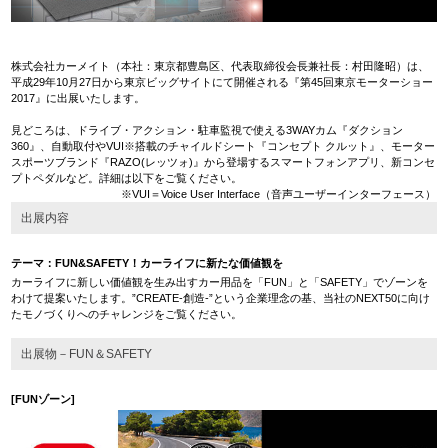
株式会社カーメイト（本社：東京都豊島区、代表取締役会長兼社長：村田隆昭）は、
平成29年10月27日から東京ビッグサイトにて開催される『第45回東京モーターショー
2017』に出展いたします。
見どころは、ドライブ・アクション・駐車監視で使える3WAYカム『ダクション
360』、自動取付やVUI※搭載のチャイルドシート『コンセプト クルット』、モーター
スポーツブランド『RAZO(レッツォ)』から登場するスマートフォンアプリ、新コンセ
プトペダルなど。詳細は以下をご覧ください。
※VUI＝Voice User Interface（音声ユーザーインターフェース）
出展内容
テーマ：FUN&SAFETY！カーライフに新たな価値観を
カーライフに新しい価値観を生み出すカー用品を「FUN」と「SAFETY」でゾーンを
わけて提案いたします。”CREATE-創造-”という企業理念の基、当社のNEXT50に向け
たモノづくりへのチャレンジをご覧ください。
出展物－FUN＆SAFETY
[FUNゾーン]