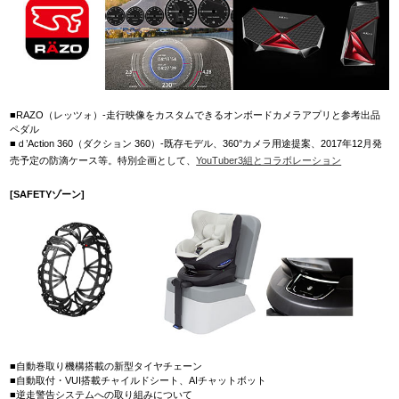
■RAZO（レッツォ）-走行映像をカスタムできるオンボードカメラアプリと参考出品
ペダル
■ｄ’Action 360（ダクション 360）-既存モデル、360°カメラ用途提案、2017年12月発
売予定の防滴ケース等。特別企画として、
YouTuber3組とコラボレーション
[SAFETYゾーン]
■自動巻取り機構搭載の新型タイヤチェーン
■自動取付・VUI搭載チャイルドシート、AIチャットボット
■逆走警告システムへの取り組みについて