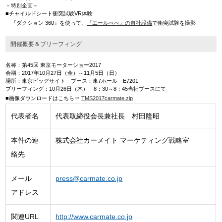
－特別企画－
■チャイルドシート衝突試験VR体験
『ダクション 360』を使って、
『エールべべ』の自社設備
で衝突試験を撮影
開催概要＆ブリーフィング
名称：第45回 東京モーターショー2017
会期：2017年10月27日（金）～11月5日（日）
場所：東京ビッグサイト ブース：東7ホール E7201
ブリーフィング：10月26日（木） 8：30～8：45当社ブースにて
■画像ダウンロードはこちら⇒
TMS2017carmate.zip
代表者名
代表取締役会長兼社長 村田隆昭
本件の連
株式会社カーメイト マーケティング戦略室
絡先
メール
press@carmate.co.jp
アドレス
関連URL
http://www.carmate.co.jp