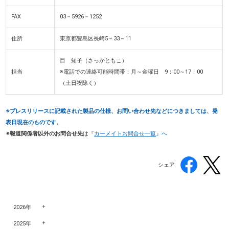
FAX
03－5926－1252
住所
東京都豊島区長崎5－33－11
目 知子（さっかともこ）
担当
※電話での連絡可能時間帯：月～金曜日 9：00～17：00
（土日祝除く）
※プレスリリースに記載された製品の仕様、お問い合わせ先などにつきましては、発
表日現在のものです。
※報道関係者以外のお問合せ先
は『
カーメイトお問合せ一覧
』へ
シェア
2026年
2025年