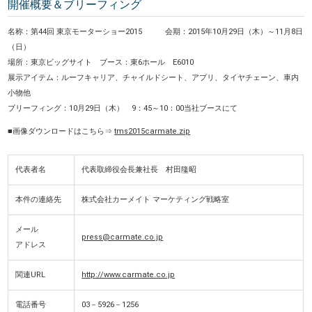
開催概要＆ブリーフィング
名称：第44回 東京モーターショー2015 会期：2015年10月29日（木）～11月8日
（日）
場所：東京ビッグサイト ブース：東6ホール E6010
展示アイテム：ルーフキャリア、チャイルドシート、アプリ、タイヤチェーン、車内
小物他
ブリーフィング：10月29日（木） 9：45～10：00当社ブースにて
■画像ダウンロードはこちら⇒
tms2015carmate.zip
代表者名
代表取締役会長兼社長 村田隆昭
本件の連絡先
株式会社カーメイト マーケティング戦略室
メール
press@carmate.co.jp
アドレス
関連URL
http://www.carmate.co.jp
電話番号
03－5926－1256