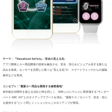
テーマ：『Visualized Safety』-安全の見える化-
アプリ開発とカー用品開発の技術を融合させ、安全・安心をビジュアル化する新たな
試みを発表。センサーを活用した様々な“見える化”や、スマートウォッチからの遠隔
操作などを実演。
コンセプト：“最新カー用品を開発する秘密基地”
来年創立50周年を迎える当社と時を同じく、50年ぶりにテレビに再登場する“サンダー
バード ARE GO”とのタイアップでブースを演出。“最新テクノロジーで、安全・安心
を提供する”という同じミッションからこのタイアップが実現。