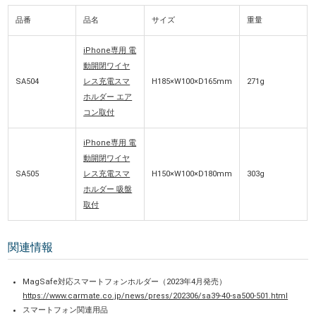
品番
品名
サイズ
重量
iPhone専用 電
動開閉ワイヤ
SA504
レス充電スマ
H185×W100×D165mm
271g
ホルダー エア
コン取付
iPhone専用 電
動開閉ワイヤ
SA505
レス充電スマ
H150×W100×D180mm
303g
ホルダー 吸盤
取付
関連情報
MagSafe対応スマートフォンホルダー（2023年4月発売）
https://www.carmate.co.jp/news/press/202306/sa39-40-sa500-501.html
スマートフォン関連用品