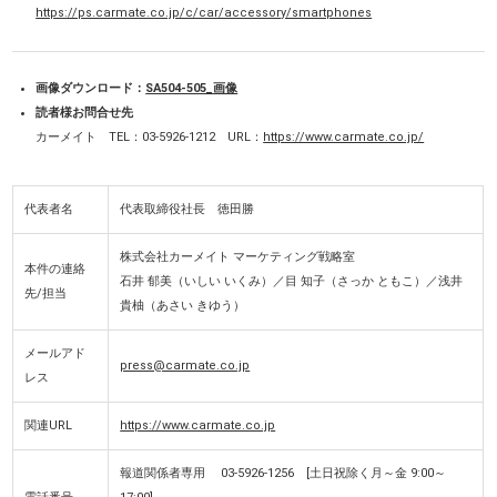
https://ps.carmate.co.jp/c/car/accessory/smartphones
画像ダウンロード：
SA504-505_画像
読者様お問合せ先
カーメイト TEL：03-5926-1212 URL：
https://www.carmate.co.jp/
代表者名
代表取締役社長 徳田勝
株式会社カーメイト マーケティング戦略室
本件の連絡
石井 郁美（いしい いくみ）／目 知子（さっか ともこ）／浅井
先/担当
貴柚（あさい きゆう）
メールアド
press@carmate.co.jp
レス
関連URL
https://www.carmate.co.jp
報道関係者専用 03-5926-1256 [土日祝除く月～金 9:00～