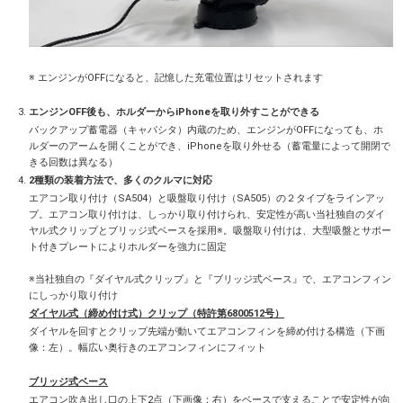
※ エンジンがOFFになると、記憶した充電位置はリセットされます
エンジンOFF後も、ホルダーからiPhoneを取り外すことができる
バックアップ蓄電器（キャパシタ）内蔵のため、エンジンがOFFになっても、ホ
ルダーのアームを開くことができ、iPhoneを取り外せる（蓄電量によって開閉で
きる回数は異なる）
2種類の装着方法で、多くのクルマに対応
エアコン取り付け（SA504）と吸盤取り付け（SA505）の２タイプをラインアッ
プ。エアコン取り付けは、しっかり取り付けられ、安定性が高い当社独自のダイ
ヤル式クリップとブリッジ式ベースを採用※。吸盤取り付けは、大型吸盤とサポー
ト付きプレートによりホルダーを強力に固定
※当社独自の『ダイヤル式クリップ』と『ブリッジ式ベース』で、エアコンフィン
にしっかり取り付け
ダイヤル式（締め付け式）クリップ（特許第6800512号）
ダイヤルを回すとクリップ先端が動いてエアコンフィンを締め付ける構造（下画
像：左）。幅広い奥行きのエアコンフィンにフィット
ブリッジ式ベース
エアコン吹き出し口の上下2点（下画像：右）をベースで支えることで安定性が向