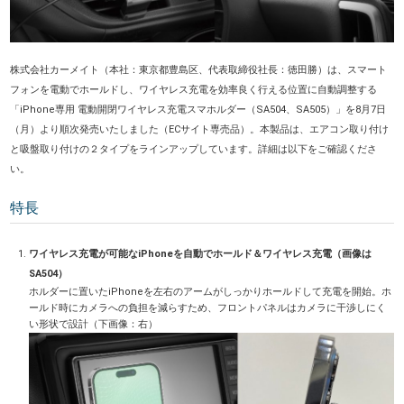
株式会社カーメイト（本社：東京都豊島区、代表取締役社長：徳田勝）は、スマート
フォンを電動でホールドし、ワイヤレス充電を効率良く行える位置に自動調整する
「iPhone専用 電動開閉ワイヤレス充電スマホルダー（SA504、SA505）」を8月7日
（月）より順次発売いたしました（ECサイト専売品）。本製品は、エアコン取り付け
と吸盤取り付けの２タイプをラインアップしています。詳細は以下をご確認くださ
い。
特長
ワイヤレス充電が可能なiPhoneを自動でホールド＆ワイヤレス充電（画像は
SA504）
ホルダーに置いたiPhoneを左右のアームがしっかりホールドして充電を開始。ホ
ールド時にカメラへの負担を減らすため、フロントパネルはカメラに干渉しにく
い形状で設計（下画像：右）