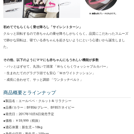
初めてでもらくらく乗せ降ろし「サイレントターン」
クルッと回転するので赤ちゃんの乗せ降ろしがらくらく。品質にこだわったスムーズ
で静かな回転は、寝ている赤ちゃんを起さないようにという心遣いから誕生しまし
た。
その他、以下のようにママにも赤ちゃんにもうれしい機能が多数
・パッとはずせて、丸洗いで清潔 「Ｗらくらくウォッシャブルカバー」
・生まれたてのグラグラ頭でも安心「Ｗホワイトクッション」
・成長に合わせて、サッと調節 「ワンタッチベルト」
商品概要とラインナップ
●製品名：エールベベ・クルット4i リラクシー
●品番/カラー：BF856/グレー、BF857/ネイビー
●発売日：2017年10月6日発売予定
●価格：￥59,999（税抜）
●適応体重：新生児～18kg
●身長の目安：新生児～100cm