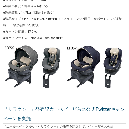
●年齢の目安：新生児～4才ごろ
●製品質量：14.7kg（日除けを除く）
●製品サイズ：H617×W440×D640mm（リクライニング3段目、サポートレッグ収納
時、日除けを除いた状態）
●カートン質量：17.3kg
●カートンサイズ：H650×W465×D655mm
『リラクシー』発売記念！ベビーザらス公式Twitterキャン
ペーンを実施
『エールベベ・クルット4iリラクシー』の発売を記念して、ベビーザらス公式