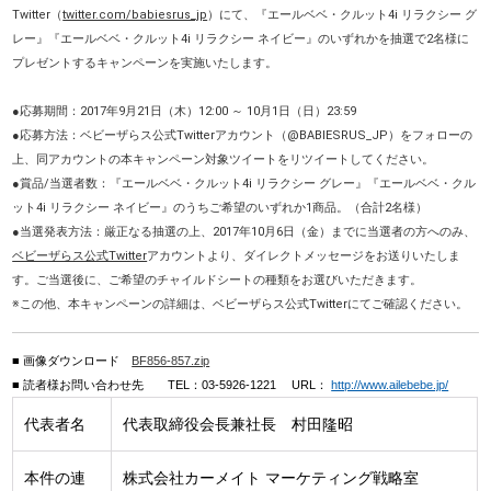
Twitter（
twitter.com/babiesrus_jp
）にて、『エールベベ・クルット4i リラクシー グ
レー』『エールベベ・クルット4i リラクシー ネイビー』のいずれかを抽選で2名様に
プレゼントするキャンペーンを実施いたします。
●応募期間：2017年9月21日（木）12:00 ～ 10月1日（日）23:59
●応募方法：ベビーザらス公式Twitterアカウント（@BABIESRUS_JP）をフォローの
上、同アカウントの本キャンペーン対象ツイートをリツイートしてください。
●賞品/当選者数：『エールベベ・クルット4i リラクシー グレー』『エールベベ・クル
ット4i リラクシー ネイビー』のうちご希望のいずれか1商品。（合計2名様）
●当選発表方法：厳正なる抽選の上、2017年10月6日（金）までに当選者の方へのみ、
ベビーザらス公式Twitter
アカウントより、ダイレクトメッセージをお送りいたしま
す。ご当選後に、ご希望のチャイルドシートの種類をお選びいただきます。
※この他、本キャンペーンの詳細は、ベビーザらス公式Twitterにてご確認ください。
■ 画像ダウンロード
BF856-857.zip
■ 読者様お問い合わせ先 TEL：03-5926-1221 URL：
http://www.ailebebe.jp/
代表者名
代表取締役会長兼社長 村田隆昭
本件の連
株式会社カーメイト マーケティング戦略室