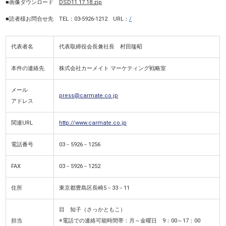
■画像ダウンロード
DSD11.17.18.zip
■読者様お問合せ先 TEL：03-5926-1212 URL：
/
代表者名
代表取締役会長兼社長 村田隆昭
本件の連絡先
株式会社カーメイト マーケティング戦略室
メール
press@carmate.co.jp
アドレス
関連URL
http://www.carmate.co.jp
電話番号
03－5926－1256
FAX
03－5926－1252
住所
東京都豊島区長崎5－33－11
目 知子（さっかともこ）
担当
※電話での連絡可能時間帯：月～金曜日 9：00～17：00