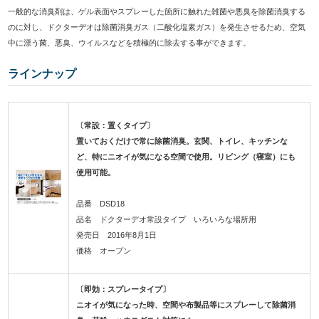
一般的な消臭剤は、ゲル表面やスプレーした箇所に触れた雑菌や悪臭を除菌消臭する
のに対し、ドクターデオは除菌消臭ガス（二酸化塩素ガス）を発生させるため、空気
中に漂う菌、悪臭、ウイルスなどを積極的に除去する事ができます。
ラインナップ
〔常設：置くタイプ〕
置いておくだけで常に除菌消臭。玄関、トイレ、キッチンな
ど、特にニオイが気になる空間で使用。リビング（寝室）にも
使用可能。
品番 DSD18
品名 ドクターデオ常設タイプ いろいろな場所用
発売日 2016年8月1日
価格 オープン
〔即効：スプレータイプ〕
ニオイが気になった時、空間や布製品等にスプレーして除菌消