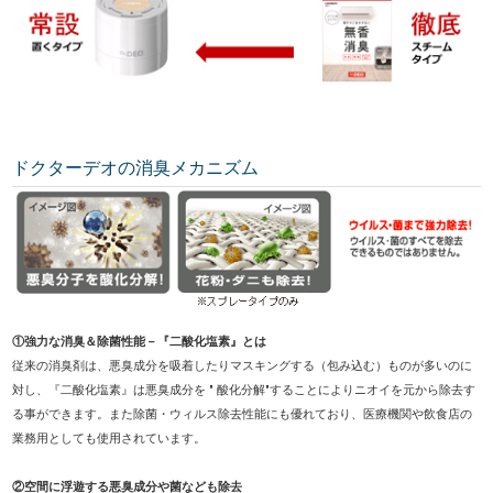
ドクターデオの消臭メカニズム
①強力な消臭＆除菌性能－『二酸化塩素』とは
従来の消臭剤は、悪臭成分を吸着したりマスキングする（包み込む）ものが多いのに
対し、『二酸化塩素』は悪臭成分を " 酸化分解"することによりニオイを元から除去す
る事ができます。また除菌・ウィルス除去性能にも優れており、医療機関や飲食店の
業務用としても使用されています。
②空間に浮遊する悪臭成分や菌なども除去