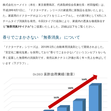
株式会社カーメイト（本社：東京都豊島区、代表取締役会長兼社長：村田隆昭）は、
平成28年8月1日に、『ドクターデオ』シリーズの家庭用に新製品を追加いたしまし
た。家庭用のドクターデオはコンセプトをリニューアルし、その第1弾として4月にス
チームタイプ消臭剤を発売。今回2タイプの追加により、家庭内の悪臭を徹底除去す
る
“無香消臭3サイクル”
をご提案いたしました。詳細は以下をご覧ください。
香りでごまかさない 『無香消臭』 について
『ドクターデオ』シリーズは、2010年2月に自動車用消臭剤として開発されました。
『安定化二酸化塩素』を採用しており“香りでごまかさない”というコンセプトをいち
早く提案した無香料の消臭剤です。発売以来クチコミ評価が高く年々売上を伸ばして
います（下グラフ）。