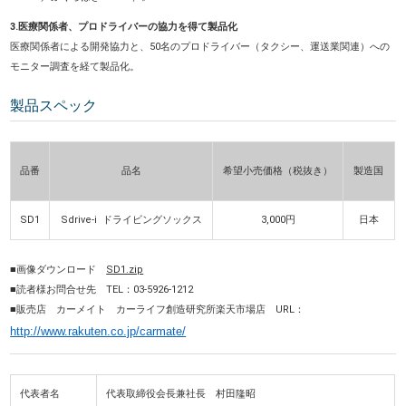
3.医療関係者、プロドライバーの協力を得て製品化
医療関係者による開発協力と、50名のプロドライバー（タクシー、運送業関連）への
モニター調査を経て製品化。
製品スペック
品番
品名
希望小売価格（税抜き）
製造国
SD1
Sdrive-i ドライビングソックス
3,000円
日本
■画像ダウンロード
SD1.zip
■読者様お問合せ先 TEL：03-5926-1212
■販売店 カーメイト カーライフ創造研究所楽天市場店 URL：
http://www.rakuten.co.jp/carmate/
代表者名
代表取締役会長兼社長 村田隆昭