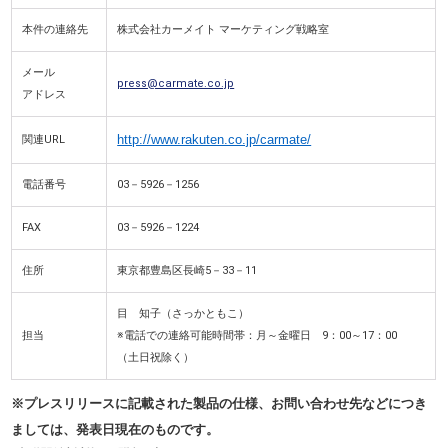
本件の連絡先
株式会社カーメイト マーケティング戦略室
メール
press@carmate.co.jp
アドレス
http://www.rakuten.co.jp/carmate/
関連URL
電話番号
03－5926－1256
FAX
03－5926－1224
住所
東京都豊島区長崎5－33－11
目 知子（さっかともこ）
担当
※電話での連絡可能時間帯：月～金曜日 9：00～17：00
（土日祝除く）
※プレスリリースに記載された製品の仕様、お問い合わせ先などにつき
ましては、発表日現在のものです。