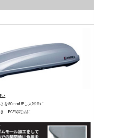
違い
さを50mmUPし大容量に
き、ECE認定品に