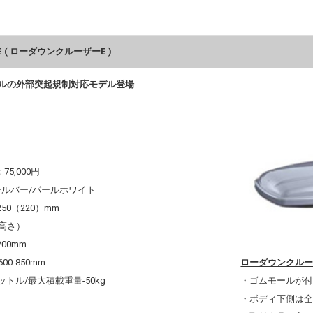
R E ( ローダウンクルーザーE )
ルの外部突起規制対応モデル登場
5,000円
シルバー/パールホワイト
250（220）mm
さ）
200mm
0-850mm
ローダウンクルー
ットル/最大積載重量-50kg
・ゴムモールが付
・ボディ下側は