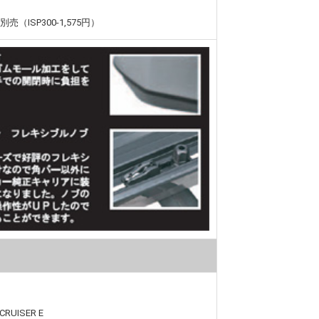
更
（ISP300-1,575円）
CRUISER E