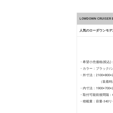
LOWDOWN CRUISE
人気のローダウンモデ
・希望小売価格(税込)：7
・カラー：ブラック/
・外寸法：2100×800×
（装着時高
・内寸法：1900×700×
・取付可能前後間隔：60
・積載量：容量-340リ