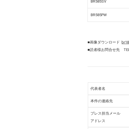
BR585SV
BR585PW
■画像ダウンロード
br18
■読者様お問合せ先 TEL：0
代表者名
本件の連絡先
プレス担当メール
アドレス