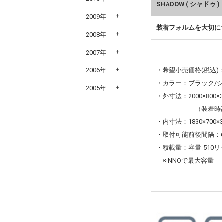
SHADOW ( シャドゥ ) 
2009年
装着フォルムを大切にす
2008年
2007年
・希望小売価格(税込)：8
2006年
・カラー：ブラック/
2005年
・外寸法：2000×800×
（装着時高
・内寸法：1830×700×
・取付可能前後間隔：60
・積載量：容量-510リ
※INNOで最大容量