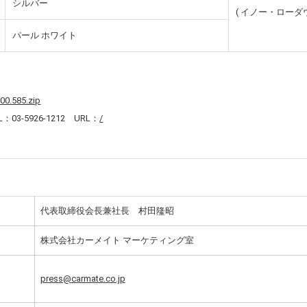
シルバー
( イノー・ローダ
パール ホワイト
00.585.zip
3-5926-1212 URL：
/
代表取締役会長兼社長 村田隆昭
株式会社カーメイト マーケティング室
press@carmate.co.jp