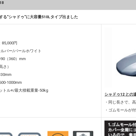
18
る"シャドゥ"に大容量510Lタイプ出ました
5,000円
シルバー/パールホワイト
390（360）mm
さ）
330mm
0-1000mm
ットル※/最大積載重量-50kg
シャドゥ12 との
・同じ長さで、高
・ゴムモールが付