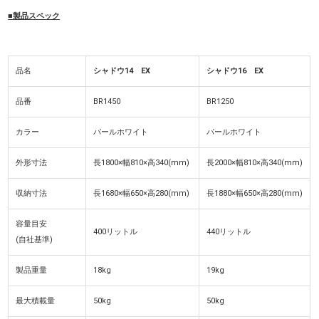
■製品スペック
品名
シャドウ14 EX
シャドウ16 EX
品番
BR1450
BR1250
カラー
パールホワイト
パールホワイト
外形寸法
長1800×幅810×高340(mm)
長2000×幅810×高340(mm)
収納寸法
長1680×幅650×高280(mm)
長1880×幅650×高280(mm)
容量目安
400リットル
440リットル
(自社基準)
製品重量
18kg
19kg
最大積載量
50kg
50kg