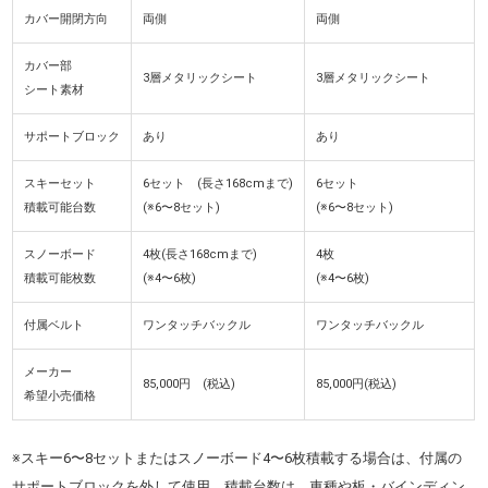
カバー開閉方向
両側
両側
カバー部
3層メタリックシート
3層メタリックシート
シート素材
サポートブロック
あり
あり
スキーセット
6セット (長さ168cmまで)
6セット
積載可能台数
(※6〜8セット)
(※6〜8セット)
スノーボード
4枚(長さ168cmまで)
4枚
積載可能枚数
(※4〜6枚)
(※4〜6枚)
付属ベルト
ワンタッチバックル
ワンタッチバックル
メーカー
85,000円 (税込)
85,000円(税込)
希望小売価格
※スキー6〜8セットまたはスノーボード4〜6枚積載する場合は、付属の
サポートブロックを外して使用。積載台数は、車種や板・バインディン