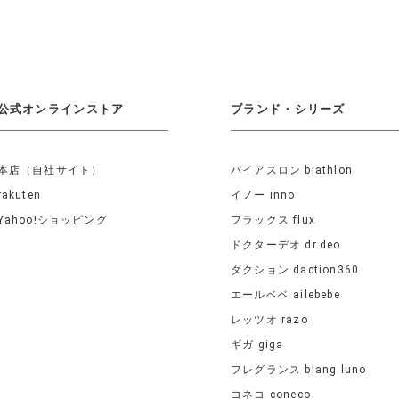
公式オンラインストア
ブランド・シリーズ
本店（自社サイト）
バイアスロン biathlon
rakuten
イノー inno
Yahoo!ショッピング
フラックス flux
ドクターデオ dr.deo
ダクション daction360
エールベベ ailebebe
レッツオ razo
ギガ giga
フレグランス blang luno
コネコ coneco