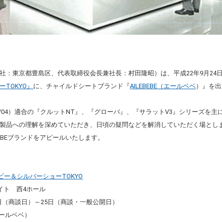
社：東京都豊島区、代表取締役会長兼社長：村田隆昭）は、平成22年9月24
TOKYO』
に、チャイルドシートブランド『
AILEBEBE（エールベベ
）』を出
44/04）適合の『クルット
NT』、『グローバ』、『サラットV3』シリーズを
製品への理解を深めていただき、日頃の疑問などを解消していただく場とし
BEBEブランドをアピールいたします。
ビー＆シルバーショーTOKYO
イト 西4ホール
24日（商談日）～25日（商談・一般公開日）
（エールベベ）