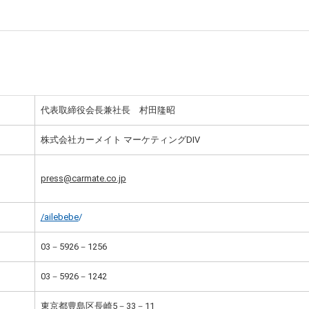
代表取締役会長兼社長 村田隆昭
株式会社カーメイト マーケティングDIV
press@carmate.co.jp
/ailebebe
/
03－5926－1256
03－5926－1242
東京都豊島区長崎5－33－11