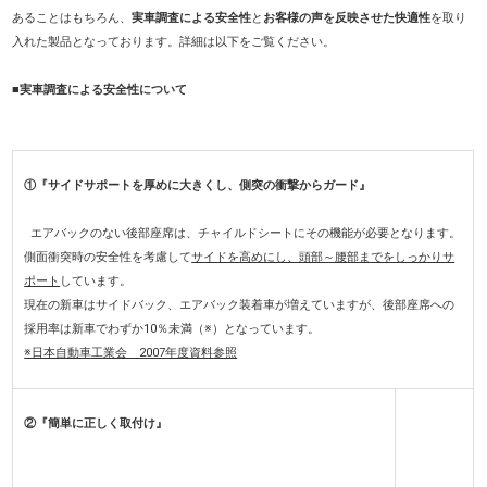
あることはもちろん、
実車調査による安全性
と
お客様の声を反映させた快適性
を取り
入れた製品となっております。詳細は以下をご覧ください。
■実車調査による安全性について
①『サイドサポートを厚めに大きくし、側突の衝撃からガード』
エアバックのない後部座席は、チャイルドシートにその機能が必要となります。
側面衝突時の安全性を考慮して
サイドを高めにし、頭部～腰部までをしっかりサ
ポート
しています。
現在の新車はサイドバック、エアバック装着車が増えていますが、後部座席への
採用率は新車でわずか10％未満（※）となっています。
※日本自動車工業会 2007年度資料参照
②『簡単に正しく取付け』