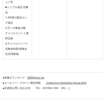
ョン性
■トリプル保証 対象
品
1.3年間の製品ロン
グ保証
2.万一の事故の際、
チャイルドシート無
料交換
3.チャイルドシート
見舞金制度(保険会
社共同開発)
●画像ダウンロード
2009glova.zip
●エールベベ・グローバ適合情報
/matching/ailebebe/glova.html
●読者様お問い合わせ先 TEL：03-5926-1255 URL：
/