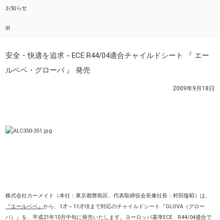
お知らせ
IR
安全・快適を追求－ECE R44/04適合チャイルドシート 『 エー
ルベベ・グローバ 』 発売
2009年9月18日
株式会社カーメイト（本社：東京都豊島区、代表取締役会長兼社長：村田隆昭）は、
『エールベベ』
から、1才～11才頃まで対応のチャイルドシート『GLOVA（グロー
バ）』を、平成21年10月中旬に発売いたします。ヨーロッパ基準ECE R44/04適合で