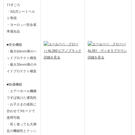
11才ごろ
・3点式シートベル
ト専用
・ヨーロッパ安全基
準適合品
■安全機能
・最大65mm厚のヘ
ッドプロテクト構造
・最大35mm厚のサ
イドプロテクト構造
■快適機能
・エアーホール機構
でずば抜けた通気性
・お子さまの成長に
合わせて3モードで
使用可能
・長く使っても大満
足の機能性とクッシ