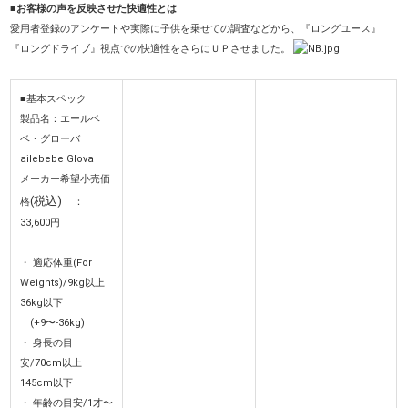
■お客様の声を反映させた快適性とは
愛用者登録のアンケートや実際に子供を乗せての調査などから、『ロングユース』
『ロングドライブ』視点での快適性をさらにＵＰさせました。
■基本スペック
製品名：エールベ
ベ・グローバ
ailebebe Glova
メーカー希望小売価
(税込)
格
：
33,600円
・ 適応体重(For
Weights)/9kg以上
36kg以下
(+9〜-36kg)
・ 身長の目
安/70cm以上
145cm以下
・ 年齢の目安/1才〜