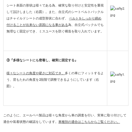
シート表面の形状は様々である為、確実な取り付けと安定性を重視
して設計しました（右図）。また、自立式のシートベルトバックル
はチャイルドシートの成型形状に合わず、
ベルトをしっかり締め
付けることが出来ない原因になる事がある
為
、自立式バックルでも
無理なく固定ができ、ミスユースを防ぐ構造を取り入れています。
③『多様なシートにも密着し、確実に固定する』
様々なシートの角度や硬さに対応でき、
多くの車にフィットするよ
う、背もたれの角度を2段階で調整できるようにしています（右
図）。
このように、エールベベ製品は様々な角度から車の調査を行い、実車に取り付けして
適合や装着状態の確認をしています。
車種別の適合はこちらからご覧ください。