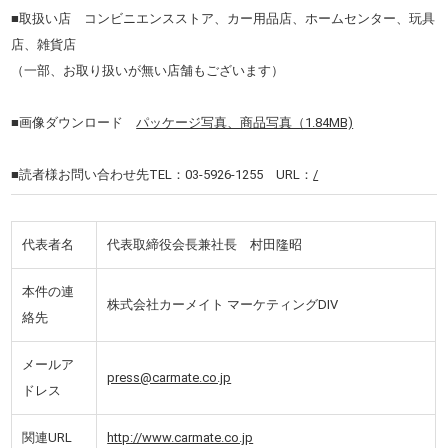
■取扱い店 コンビニエンスストア、カー用品店、ホームセンター、玩具
店、雑貨店
（一部、お取り扱いが無い店舗もございます）
■画像ダウンロード
パッケージ写真、商品写真（1.84MB)
■読者様お問い合わせ先TEL：03-5926-1255 URL：
/
代表者名
代表取締役会長兼社長 村田隆昭
本件の連
株式会社カーメイト マーケティングDIV
絡先
メールア
press@carmate.co.jp
ドレス
関連URL
http://www.carmate.co.jp