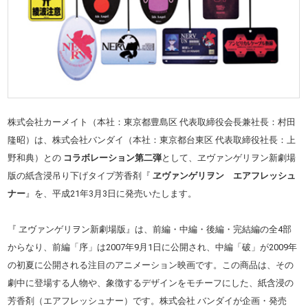
株式会社カーメイト（本社：東京都豊島区 代表取締役会長兼社長：村田
隆昭）は、株式会社バンダイ（本社：東京都台東区 代表取締役社長：上
野和典）との
コラボレーション第二弾
として、ヱヴァンゲリヲン新劇場
版の紙含浸吊り下げタイプ芳香剤『
ヱヴァンゲリヲン エアフレッシュ
ナー
』を、平成21年3月3日に発売いたします。
『 ヱヴァンゲリヲン新劇場版』は、前編・中編・後編・完結編の全4部
からなり、前編「序」は2007年9月1日に公開され、中編「破」が2009年
の初夏に公開される注目のアニメーション映画です。この商品は、その
劇中に登場する人物や、象徴するデザインをモチーフにした、紙含浸の
芳香剤（エアフレッシュナー）です。株式会社 バンダイが企画・発売