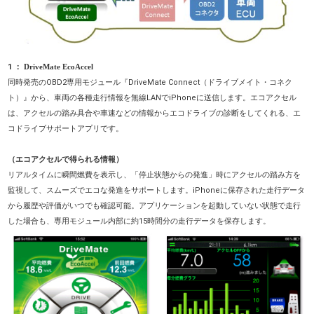
1 ：
DriveMate EcoAccel
同時発売のOBD2専用モジュール『DriveMate Connect（ドライブメイト・コネク
ト）』から、車両の各種走行情報を無線LANでiPhoneに送信します。エコアクセル
は、アクセルの踏み具合や車速などの情報からエコドライブの診断をしてくれる、エ
コドライブサポートアプリです。
（エコアクセルで得られる情報）
リアルタイムに瞬間燃費を表示し、「停止状態からの発進」時にアクセルの踏み方を
監視して、スムーズでエコな発進をサポートします。iPhoneに保存された走行データ
から履歴や評価がいつでも確認可能。アプリケーションを起動していない状態で走行
した場合も、専用モジュール内部に約15時間分の走行データを保存します。