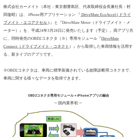
株式会社カーメイト（本社：東京都豊島区、代表取締役会長兼社長：村
田隆昭）は、 iPhone用アプリケーション 『
DriveMate EcoAccel ( ドライ
ブメイト・エコアクセル )
』と『DriveMate Meter（ドライブメイト・メ
ーター）』を、平成24
年3月28
日に発売いたします（予定）。両アプリ共
に、同時発売のOBD2コネクタ（※）専用モジュール『
DriveMate
Connect（ドライブメイト・コネクト
）』から取得した車両情報を活用す
る、新タイプのアプリです。
※OBD2コネクタは、車両に標準装備されている故障診断用コネクタで、
車両に関する様々なデータを取得できます。
OBD2コネクタ専用モジュール＋iPhoneアプリの融合
― 国内業界初 ―