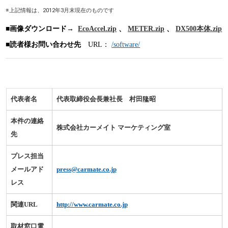
※上記情報は、2012年3月末現在のものです
■画像ダウンロード→
EcoAccel.zip
、
METER.zip
、
DX500本体.zip
■読者様お問い合わせ先
URL：
/software/
代表者名
代表取締役会長兼社長 村田隆昭
本件の連絡
株式会社カーメイト マーケティング室
先
プレス担当
メールアド
press@carmate.co.jp
レス
関連URL
http://www.carmate.co.jp
取材窓口電