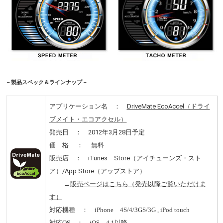
－製品スペック＆ラインナップ－
アプリケーション名 ：
DriveMate EcoAccel（ドライ
ブメイト・エコアクセル）
発売日 ： 2012年3月28日予定
価 格 ： 無料
販売店 ： iTunes Store（アイチューンズ・スト
ア）/App Store（アップストア）
→
販売ページはこちら（発売以降ご覧いただけま
す）
対応機種 ： iPhone 4S/4/3GS/3G , iPod touch
対応OS ： iOS 4.1以降