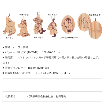
■ 価格 オープン価格
■ パッケージサイズ（H×W×D） 160×90×10mm
■ 販売店 ヴィレッジヴァンガード等雑貨店（一部お取り扱いが無い店舗もござい
ます）
■ 画像ダウンロード
moomin2014.zip
■ 読者様お問い合わせ先 TEL：03-5926-1212 URL：
/
代表者名
代表取締役会長兼社長 村田隆昭