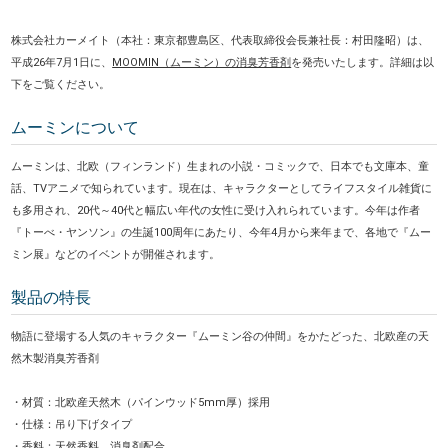
株式会社カーメイト（本社：東京都豊島区、代表取締役会長兼社長：村田隆昭）は、
平成26年7月1日に、
MOOMIN（ムーミン）の消臭芳香剤
を発売いたします。詳細は以
下をご覧ください。
ムーミンについて
ムーミンは、北欧（フィンランド）生まれの小説・コミックで、日本でも文庫本、童
話、TVアニメで知られています。現在は、キャラクターとしてライフスタイル雑貨に
も多用され、20代～40代と幅広い年代の女性に受け入れられています。今年は作者
『トーべ・ヤンソン』の生誕100周年にあたり、今年4月から来年まで、各地で『ムー
ミン展』などのイベントが開催されます。
製品の特長
物語に登場する人気のキャラクター『ムーミン谷の仲間』をかたどった、北欧産の天
然木製消臭芳香剤
・材質：北欧産天然木（パインウッド5mm厚）採用
・仕様：吊り下げタイプ
・香料：天然香料、消臭剤配合