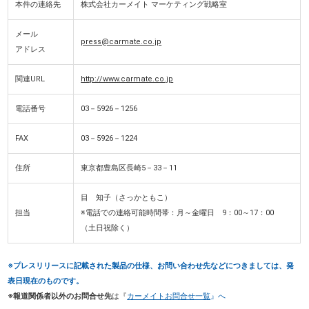
本件の連絡先
株式会社カーメイト マーケティング戦略室
メール
press@carmate.co.jp
アドレス
関連URL
http://www.carmate.co.jp
電話番号
03－5926－1256
FAX
03－5926－1224
住所
東京都豊島区長崎5－33－11
目 知子（さっかともこ）
担当
※電話での連絡可能時間帯：月～金曜日 9：00～17：00
（土日祝除く）
※プレスリリースに記載された製品の仕様、お問い合わせ先などにつきましては、発
表日現在のものです。
※報道関係者以外のお問合せ先
は『
カーメイトお問合せ一覧
』へ