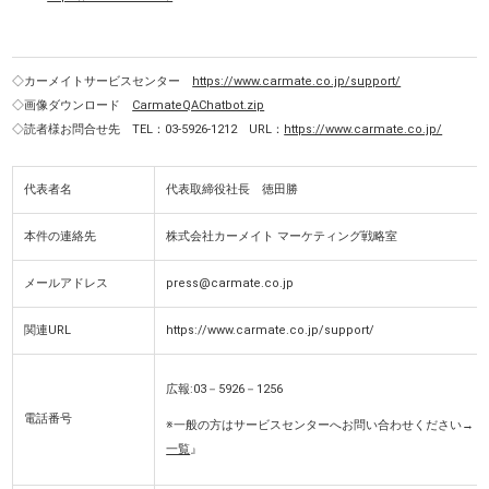
◇カーメイトサービスセンター
https://www.carmate.co.jp/support/
◇画像ダウンロード
CarmateQAChatbot.zip
◇読者様お問合せ先 TEL：03-5926-1212 URL：
https://www.carmate.co.jp/
代表者名
代表取締役社長 徳田勝
本件の連絡先
株式会社カーメイト マーケティング戦略室
メールアドレス
press@carmate.co.jp
関連URL
https://www.carmate.co.jp/support/
広報:03－5926－1256
電話番号
※一般の方はサービスセンターへお問い合わせください→『
一覧
』