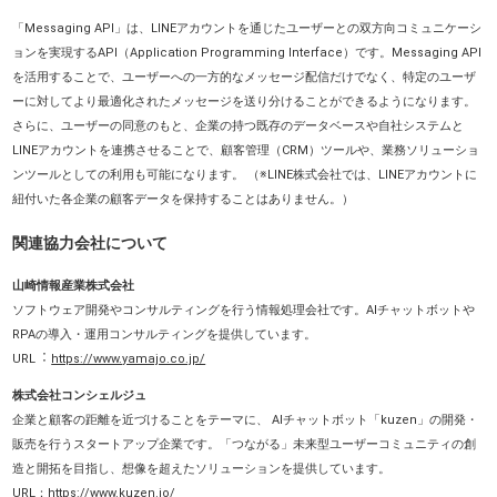
「Messaging API」は、LINEアカウントを通じたユーザーとの双方向コミュニケーシ
ョンを実現するAPI（Application Programming Interface）です。Messaging API
を活用することで、ユーザーへの一方的なメッセージ配信だけでなく、特定のユーザ
ーに対してより最適化されたメッセージを送り分けることができるようになります。
さらに、ユーザーの同意のもと、企業の持つ既存のデータベースや自社システムと
LINEアカウントを連携させることで、顧客管理（CRM）ツールや、業務ソリューショ
ンツールとしての利用も可能になります。 （※LINE株式会社では、LINEアカウントに
紐付いた各企業の顧客データを保持することはありません。）
関連協力会社について
山崎情報産業株式会社
ソフトウェア開発やコンサルティングを行う情報処理会社です。AIチャットボットや
RPAの導入・運用コンサルティングを提供しています。
URL︓
https://www.yamajo.co.jp/
株式会社コンシェルジュ
企業と顧客の距離を近づけることをテーマに、 AIチャットボット「kuzen」の開発・
販売を行うスタートアップ企業です。「つながる」未来型ユーザーコミュニティの創
造と開拓を目指し、想像を超えたソリューションを提供しています。
URL：
https://www.kuzen.io/