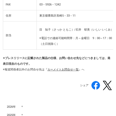
FAX
03－5926－1242
住所
東京都豊島区長崎5－33－11
目 知子（さっか ともこ）/石井 郁美（いしい いくみ）
担当
※電話での連絡可能時間帯：月～金曜日 9：00～17：00
（土日祝除く）
※プレスリリースに記載された製品の仕様、お問い合わせ先などにつきましては、発
表日現在のものです。
※報道関係者以外のお問合せ先
は『
カーメイトお問合せ一覧
』へ
シェア
2026年
2025年