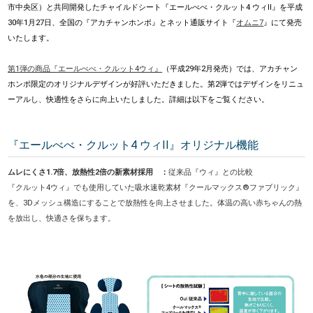
市中央区）と共同開発したチャイルドシート『エールべべ・クルット4 ウィII』を平成
30年1月27日、全国の『アカチャンホンポ』とネット通販サイト『
オムニ7
』にて発売
いたします。
第1弾の商品『エールべべ・クルット4ウィ』
（平成29年2月発売）では、アカチャン
ホンポ限定のオリジナルデザインが好評いただきました。第2弾ではデザインをリニュ
ーアルし、快適性をさらに向上いたしました。詳細は以下をご覧ください。
『エールべべ・クルット4 ウィII』オリジナル機能
ムレにくさ1.7倍、放熱性2倍の新素材採用 ：
従来品『ウィ』との比較
『クルット4ウィ』でも使用していた吸水速乾素材『クールマックス®ファブリック』
を、3Dメッシュ構造にすることで放熱性を向上させました。体温の高い赤ちゃんの熱
を放出し、快適さを保ちます。