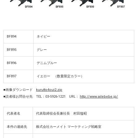
BF894
ネイビー
BF895
グレー
BF896
デニムブルー
BF897
イエロー （数量限定カラー）
■画像ダウンロード
kurutto4oui2.zip
■読者様お問合せ先 TEL：03-5926-1221 URL：
http://www.ailebebe.jp/
代表者名
代表取締役会長兼社長 村田隆昭
本件の連絡先
株式会社カーメイト マーケティング戦略室