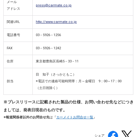
メール
press@carmate.co.jp
アドレス
関連URL
http://www.carmate.co.jp
電話番号
03－5926－1256
FAX
03－5926－1242
住所
東京都豊島区長崎5－33－11
目 知子（さっかともこ）
担当
※電話での連絡可能時間帯：月～金曜日 9：00～17：00
（土日祝除く）
※プレスリリースに記載された製品の仕様、お問い合わせ先などにつき
ましては、発表日現在のものです。
※報道関係者以外のお問合せ先
は『
カーメイトお問合せ一覧
』
シェア