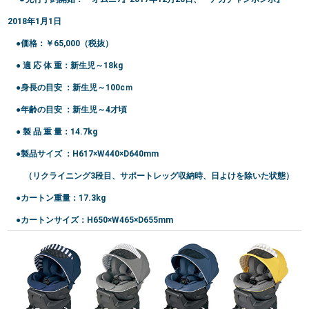
2018年1月1日
●価格：￥65,000（税抜）
● 適 応 体 重：新生児～18kg
●身長の目安 ：新生児～100cｍ
●年齢の目安 ：新生児～4才頃
● 製 品 重 量：14.7kg
●製品サイズ ：H617×W440×D640mm
（リクライニング3段目、サポートレッグ収納時、日よけを除いた状態）
●カートン重量：17.3kg
●カートンサイズ：H650×W465×D655mm