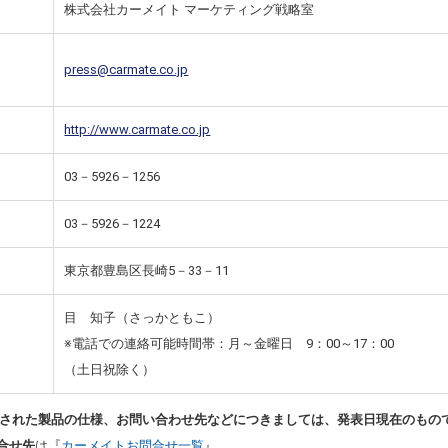
株式会社カーメイト マーケティング戦略室
press@carmate.co.jp
http://www.carmate.co.jp
03－5926－1256
03－5926－1224
東京都豊島区長崎5－33－11
目 知子（さっかともこ）
※電話での連絡可能時間帯：月～金曜日 9：00～17：00
（土日祝除く）
された製品の仕様、お問い合わせ先などにつきましては、発表日現在のもの
合せ先
は『
カーメイトお問合せ一覧
』