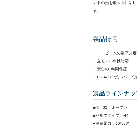
ントの光を最大限に活用。
る。
製品特長
・ロービームの最高光度
・全モデル車検対応
・安心の1年間保証
・GIGAハロゲンバル
製品ラインナッ
■価 格：オープン
■バルブタイプ：H4
■消費電力：60/55W