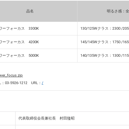
品名
明るさ感：
パワーフォーカス 3300K
130/125Wクラス：2300 /205
パワーフォーカス 4200K
145/145Wクラス：1750 /165
パワーフォーカス 5000K
140/135Wクラス：1300 /115
wer_focus.zip
3-5926-1212 URL：
/
代表取締役会長兼社長 村田隆昭