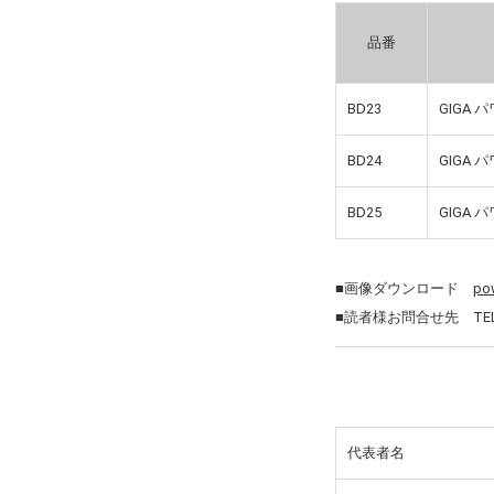
品番
BD23
GIGA 
BD24
GIGA 
BD25
GIGA 
■画像ダウンロード
po
■読者様お問合せ先 TEL：0
代表者名