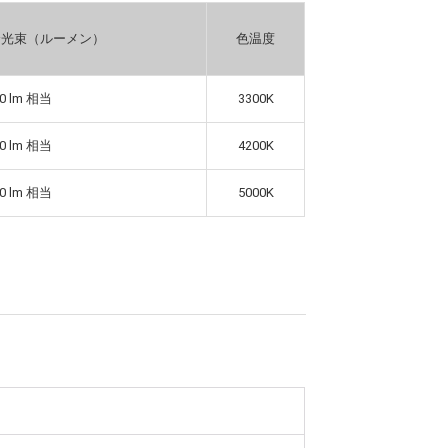
全光束（ルーメン）
色温度
0 lm 相当
3300K
0 lm 相当
4200K
0 lm 相当
5000K