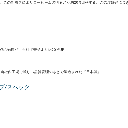
この新構造によりロービームの明るさが約20％UP※する。この度好評につき新カ
点の光度が、当社従来品より約20％UP
ブは自社内工場で厳しい品質管理のもとで製造された『日本製』
プ/スペック