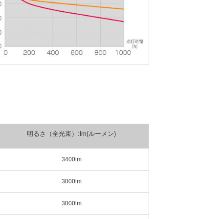
明るさ（全光束）:lm(ルーメン)
3400lm
3000lm
3000lm