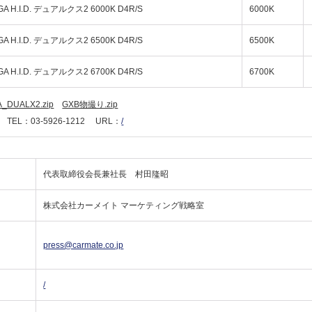
GA H.I.D. デュアルクス2 6000K D4R/S
6000K
GA H.I.D. デュアルクス2 6500K D4R/S
6500K
GA H.I.D. デュアルクス2 6700K D4R/S
6700K
A_DUALX2.zip
GXB物撮り.zip
L：03-5926-1212 URL：
/
代表取締役会長兼社長 村田隆昭
株式会社カーメイト マーケティング戦略室
press@carmate.co.jp
/