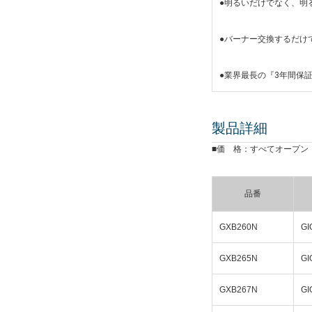
●明るいだけでなく、明
●バーナー交換するだけ
●業界最長の『3年間保
製品詳細
■価 格：すべてオープン
品番
GXB260N
GI
GXB265N
GI
GXB267N
GI