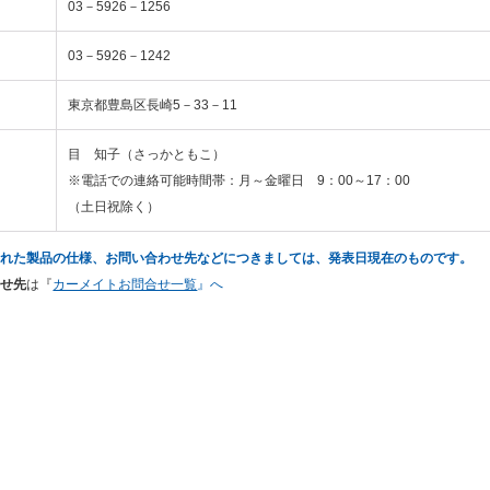
03－5926－1256
03－5926－1242
東京都豊島区長崎5－33－11
目 知子（さっかともこ）
※電話での連絡可能時間帯：月～金曜日 9：00～17：00
（土日祝除く）
された製品の仕様、お問い合わせ先などにつきましては、発表日現在のものです。
合せ先
は『
カーメイトお問合せ一覧
』へ