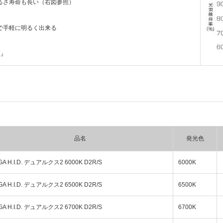
るさ寿命も長い（右図参照）
で手軽に明るく出来る
証』
品名
発光色
GA H.I.D. デュアルクス2 6000K D2R/S
6000K
GA H.I.D. デュアルクス2 6500K D2R/S
6500K
GA H.I.D. デュアルクス2 6700K D2R/S
6700K