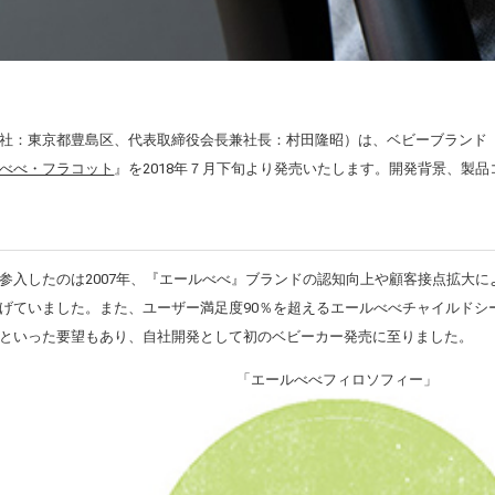
社：東京都豊島区、代表取締役会長兼社長：村田隆昭）は、ベビーブランド
べべ・フラコット
』を2018年７月下旬より発売いたします。開発背景、製
参入したのは2007年、『エールべべ』ブランドの認知向上や顧客接点拡大
げていました。また、ユーザー満足度90％を超えるエールべべチャイルドシ
といった要望もあり、自社開発として初のベビーカー発売に至りました。
「エールべべフィロソフィー」