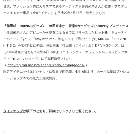
音楽、ファッション共にカリスマであるアーティスト倖田來未さんが監修・プロデュ
ースするカー用品（全8アイテム）を平成22年4月16日に発売しました。
『倖田組 DRIVINGグッズ』－倖田來未が、音楽×カーグッズでDRIVEをプロデュース
倖田來未さんがデビューから現在に至るまでにリリースしたヒット曲『キューティ
ーハニー』『you』『stay with me』等をドライブ用に仕上げた MIX CD 『 DRIVING
HIT'S 2』を3月31日に発売。倖田來未『倖田組（こうだぐみ）DRIVINGグッズ』は、
そのCD発売に合わせて3月26日16時よりエイベックス・オフィシャルショッピングサ
イト『mu-moショップ』にて先行販売された。
（
http://sp.mu-mo.net/shop/r/koda_drivinggoods/
）
限定アイテムを付属したセットは数日で即完売。4月16日より、カー用品量販店やレコ
ードショップ等での販売が順次開始。
ラインナップ
は以下のとおり、詳細はリンクよりご覧ください。