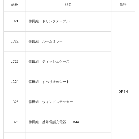
品番
品名
価格
LC21
倖田組 ドリンクテーブル
LC22
倖田組 ルームミラー
LC23
倖田組 ティッシュケース
LC24
倖田組 すべり止めシート
OPEN
LC25
倖田組 ウィンドステッカー
LC26
倖田組 携帯電話充電器 FOMA