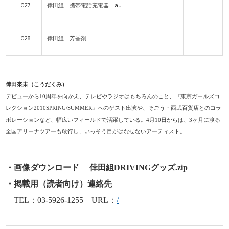
LC27
倖田組 携帯電話充電器 au
LC28
倖田組 芳香剤
倖田來未（こうだくみ）
デビューから10周年を向かえ、テレビやラジオはもちろんのこと、『東京ガールズコ
レクション2010SPRING/SUMMER』へのゲスト出演や、そごう・西武百貨店とのコラ
ボレーションなど、幅広いフィールドで活躍している。4月10日からは、3ヶ月に渡る
全国アリーナツアーも敢行し、いっそう目がはなせないアーティスト。
・画像ダウンロード
倖田組DRIVINGグッズ.zip
・掲載用（読者向け）連絡先
TEL：03-5926-1255 URL：
/