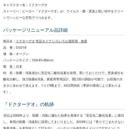
キャラクター名：ドクターデオ
ストーリー：ヒーロー『ドクターデオ』が、ウイルス・菌・悪臭と戦い街中をクリー
ンでハッピーな空気でつつみます。
パッケージリニューアル品詳細
製品名：
ドクターデオ 常設タイプ いろいろな場所用 無香
品 番：DSD18
価 格：オープン
パッケージサイズ：103×81×80mm
製 造：日本
特 長：
除菌・消臭成分に安定化二酸化塩素を採用。置いておくだけで、悪臭成分を
酸化分解し、強力除菌&消臭。家庭用専用設計。開口部の調節が可能で、お部屋の大
きさに合わせて使えます。1つで8畳まで、45日間持続（季節や環境により変わりま
す）。
『ドクターデオ』の軌跡
当社は2000年より、除菌・消臭に優れた効果を発揮する『安定化二酸化塩素』に着目
し、車用の除菌・消臭剤に採用してまいりました。2010年には『香りでごまかさない
無香消臭』を差別化として打ち出し、パッケージを衛生的イメージでデザインした