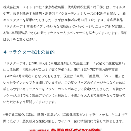
株式会社カーメイト（本社：東京都豊島区、代表取締役社長：徳田勝）は、ウイルス
や菌、悪臭を除去する除菌・消臭剤『ドクターデオ』シリーズの10周年を記念し、新
キャラクターを採用いたしました。まずは令和2年2月14日（金）より、家庭用製品
『
ドクターデオ 常設タイプ いろいろな場所用
』のパッケージリニューアルを実施し、
3月に車用新製品でさらに新キャラクター入りパッケージを拡大してまいります。詳細
は以下をご覧ください。
キャラクター採用の目的
『ドクターデオ』は
2010年2月に車用消臭剤として誕生
以来、『安定化二酸化塩素※』
による除菌・消臭効果が口コミで高く評価され、車用は累計750万個の販売実績
（2020年1月末現在）となっております。現在は『車用』『部屋用』『ペット用』と
いったラインナップを展開していますが、この度シリーズのイメージをつなぐために
親しみやすいキャラクターをブランドのシンボルとして設定いたしました。今後はパ
ッケージだけでなく製品デザインにも採用し、子供から大人まで愛着をもって使って
いただけるよう展開してまいります。
※安定化二酸化塩素は、除菌・消臭ガス（二酸化塩素ガス）を発生させることにより空
間に広がり、悪臭成分を酸化分解し、ウイルス・菌に積極的に付着して除去します。