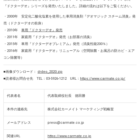
『ドクターデオ』シリーズを発売いたしました。詳細の流れは以下をご覧ください。
・2000年 安定化二酸化塩素を使用した車用消臭剤『デオマジック スチーム消臭』発
売（ドクターデオの前身）
・2010年
車用『ドクターデオ』発売
・2011年 家庭用『ドクターデオ』発売（お部屋の消臭）
・2015年 車用『ドクターデオプレミアム』発売（消臭性能200％）
・2016年 家庭用『ドクターデオ』リニューアル（空間除菌・お風呂の防カビ・エア
コン除菌等）
■画像ダウンロード：
drdeo_2020.zip
■読者様お問合せ先 TEL：03-5926-1212 URL：
https://www.carmate.co.jp/
代表者名
代表取締役社長 徳田勝
本件の連絡先
株式会社カーメイト マーケティング戦略室
メールアドレス
press@carmate.co.jp
関連URL
https://www.carmate.co.jp