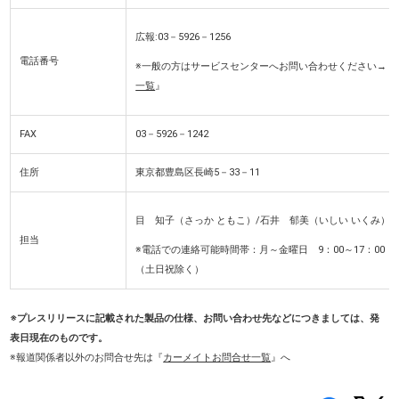
広報:03－5926－1256
電話番号
※一般の方はサービスセンターへお問い合わせください→『
一覧
』
FAX
03－5926－1242
住所
東京都豊島区長崎5－33－11
目 知子（さっか ともこ）/石井 郁美（いしい いくみ）
担当
※電話での連絡可能時間帯：月～金曜日 9：00～17：00
（土日祝除く）
※プレスリリースに記載された製品の仕様、お問い合わせ先などにつきましては、発
表日現在のものです。
※報道関係者以外のお問合せ先
は『
カーメイトお問合せ一覧
』へ